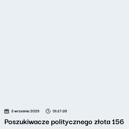
3 września 2025
01:17:35
Poszukiwacze politycznego złota 156