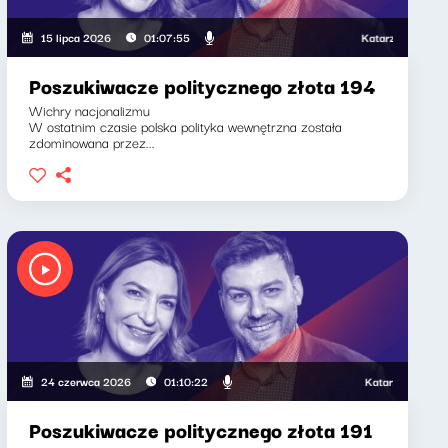
Katarzyna Kasia, Klaud
15 lipca 2026
01:07:55
Poszukiwacze politycznego złota 194
Wichry nacjonalizmu
W ostatnim czasie polska polityka wewnętrzna została
zdominowana przez...
Katarzyna Kasia, Kla
24 czerwca 2026
01:10:22
Poszukiwacze politycznego złota 191