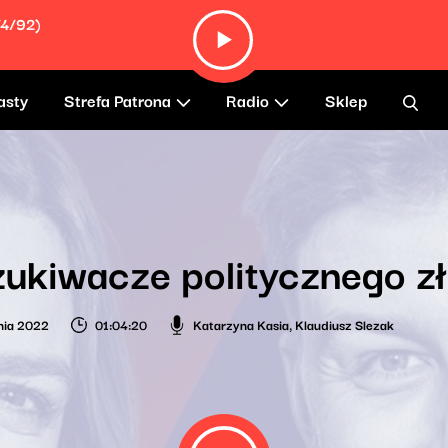
/4/92)
asty
Strefa Patrona
Radio
Sklep
ukiwacze politycznego zł
nia 2022
01:04:20
Katarzyna Kasia
,
Klaudiusz Slezak