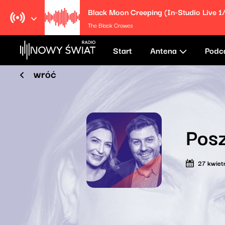
Black Moon Creeping (In-Studio Live 1
The Black Crowes
Start
Antena
Podc
wróć
Posz
27 kwiet