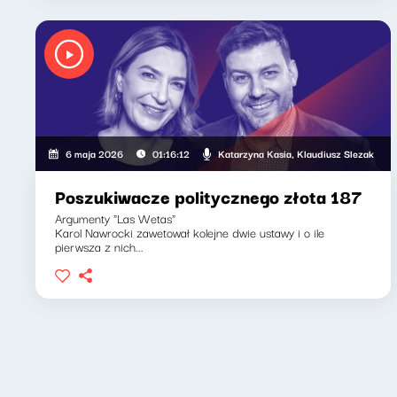
Katarzyna Kasia, Klaudiusz Slezak
6 maja 2026
01:16:12
Poszukiwacze politycznego złota 187
Argumenty "Las Wetas"
Karol Nawrocki zawetował kolejne dwie ustawy i o ile
pierwsza z nich...