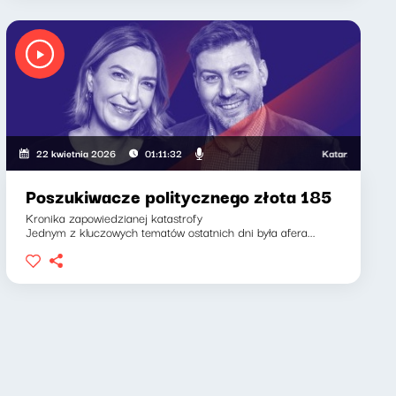
Klaudiusz Slezak
Katarzyna Kasia, Klau
22 kwietnia 2026
01:11:32
Poszukiwacze politycznego złota 185
Kronika zapowiedzianej katastrofy
Jednym z kluczowych tematów ostatnich dni była afera...