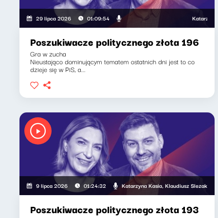
Katarzyna Kasia
29 lipca 2026
01:09:54
Poszukiwacze politycznego złota 196
Gra w zucha
Nieustająco dominującym tematem ostatnich dni jest to co
dzieje się w PiS, a...
Katarzyna Kasia, Klaudiusz Slezak
9 lipca 2026
01:24:32
Poszukiwacze politycznego złota 193