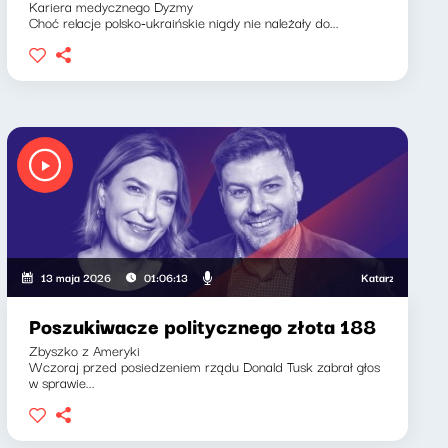
Kariera medycznego Dyzmy
Choć relacje polsko-ukraińskie nigdy nie należały do...
Katarzyna Kasia, Klaud
13 maja 2026
01:06:13
Poszukiwacze politycznego złota 188
Zbyszko z Ameryki
Wczoraj przed posiedzeniem rządu Donald Tusk zabrał głos
w sprawie...