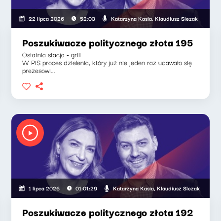
, Klaudiusz Slezak
Katarzyna Kasia, Klaudiusz Slezak
22 lipca 2026
52:03
Poszukiwacze politycznego złota 195
Ostatnia stacja - grill
W PiS proces dzielenia, który już nie jeden raz udawało się
prezesowi...
Katarzyna Kasia, Klaudiusz Slezak
1 lipca 2026
01:01:29
Poszukiwacze politycznego złota 192