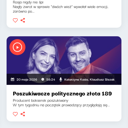
Rosja nigdy nie śpi
Nagły zwrot w sprawie "dwóch wież" wywołał wiele emocji,
zarówno po...
a, Klaudiusz Slezak
Katarzyna Kasia, Klaudiusz Slezak
20 maja 2026
58:24
Poszukiwacze politycznego złota 189
Producent bokserek poszukiwany
W tym tygodniu na początek prowadzący przyglądają się...