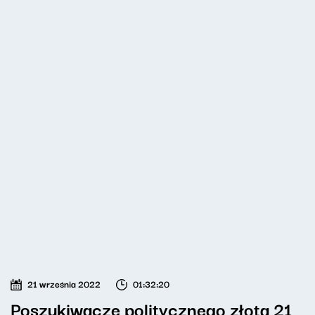
21 września 2022
01:32:20
Poszukiwacze politycznego złota 21