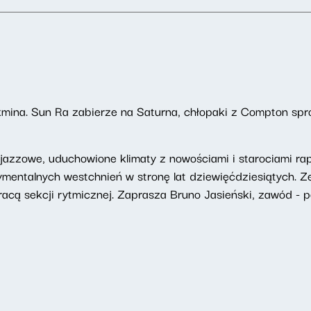
kmina. Sun Ra zabierze na Saturna, chłopaki z Compton spr
azzowe, uduchowione klimaty z nowościami i starociami rapo
ymentalnych westchnień w stronę lat dziewięćdziesiątych.
acą sekcji rytmicznej. Zaprasza Bruno Jasieński, zawód - pe