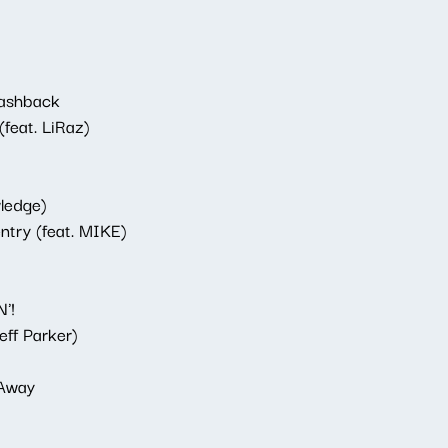
lashback
r Konam (feat. LiRaz)
wledge)
ntry (feat. MIKE)
'!
eff Parker)
 Away