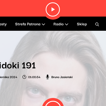
asty
Strefa Patrona
Radio
Sklep
doki 191
iernika 2024
01:00:54
Bruno Jasieński