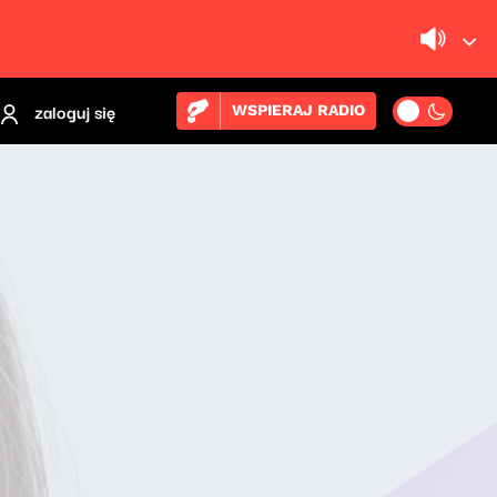
zaloguj się
WSPIERAJ RADIO