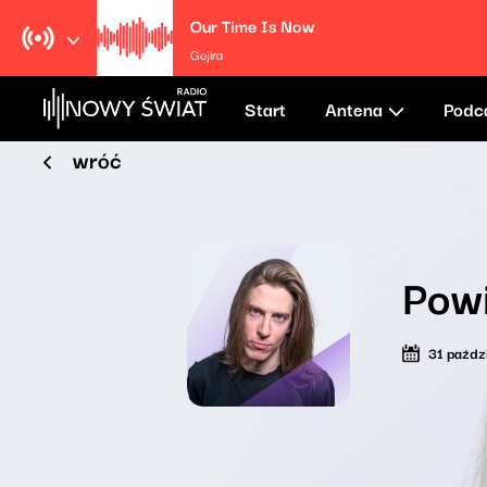
Our Time Is Now
Gojira
Start
Antena
Podc
wróć
Powi
31 paźdz