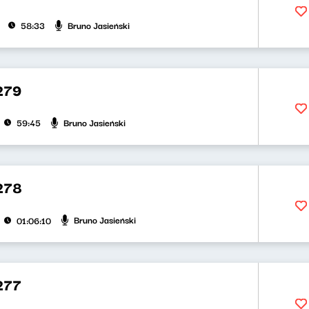
Bruno Jasieński
58:33
279
Bruno Jasieński
59:45
278
Bruno Jasieński
01:06:10
277