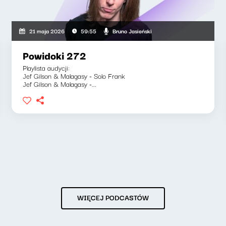
Bruno Jasieński
21 maja 2026
59:55
Powidoki 272
Playlista audycji:
Jef Gilson & Malagasy - Solo Frank
Jef Gilson & Malagasy -...
WIĘCEJ PODCASTÓW