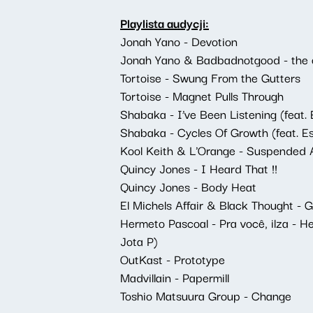
Playlista audycji:
Jonah Yano - Devotion
Jonah Yano & Badbadnotgood - the or
Tortoise - Swung From the Gutters
Tortoise - Magnet Pulls Through
Shabaka - I’ve Been Listening (feat. 
Shabaka - Cycles Of Growth (feat. E
Kool Keith & L'Orange - Suspended 
Quincy Jones - I Heard That !!
Quincy Jones - Body Heat
El Michels Affair & Black Thought - G
Hermeto Pascoal - Pra você, ilza - 
Jota P)
OutKast - Prototype
Madvillain - Papermill
Toshio Matsuura Group - Change