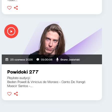
Bruno Jasieński
25 czerwca 2026
01:00:06
Powidoki 277
Playlista audycji:
Baden Powell & Vinicius de Moraes - Canto De Xangô
Moacir Santos -...