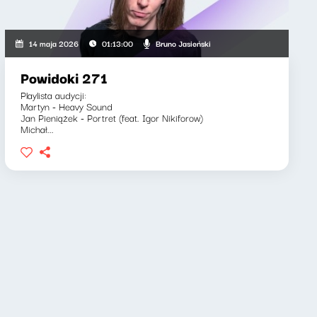
Bruno Jasieński
14 maja 2026
01:13:00
Powidoki 271
Playlista audycji:
Martyn - Heavy Sound
Jan Pieniążek - Portret (feat. Igor Nikiforow)
Michał...