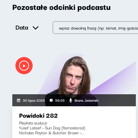
Pozostałe odcinki podcastu
Data
Bruno Jasieński
30 lipca 2026
59:35
Powidoki 282
Playlista audycji:
Yusef Lateef - Sun Dog (Remastered)
Nicholas Payton & Butcher Brown -...