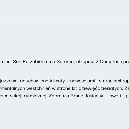
kmina. Sun Ra zabierze na Saturna, chłopaki z Compton spr
azzowe, uduchowione klimaty z nowościami i starociami rapo
ymentalnych westchnień w stronę lat dziewięćdziesiątych.
acą sekcji rytmicznej. Zaprasza Bruno Jasieński, zawód - pe