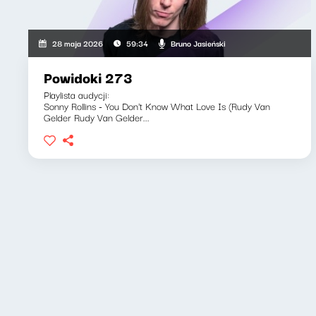
Bruno Jasieński
28 maja 2026
59:34
Powidoki 273
Playlista audycji:
Sonny Rollins - You Don't Know What Love Is (Rudy Van
Gelder Rudy Van Gelder...