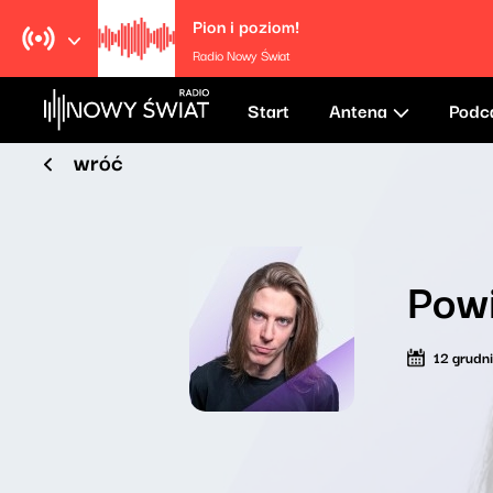
Pion i poziom!
Radio Nowy Świat
Start
Antena
Podc
wróć
Pow
12 grudn