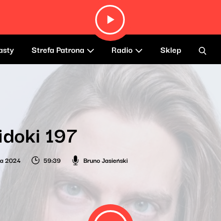
asty
Strefa Patrona
Radio
Sklep
idoki 197
ia 2024
59:39
Bruno Jasieński