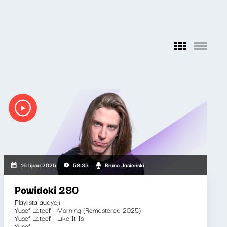
Bruno Jasieński
16 lipca 2026
58:33
Powidoki 280
Playlista audycji:
Yusef Lateef - Morning (Remastered 2025)
Yusef Lateef - Like It Is
Yusef...