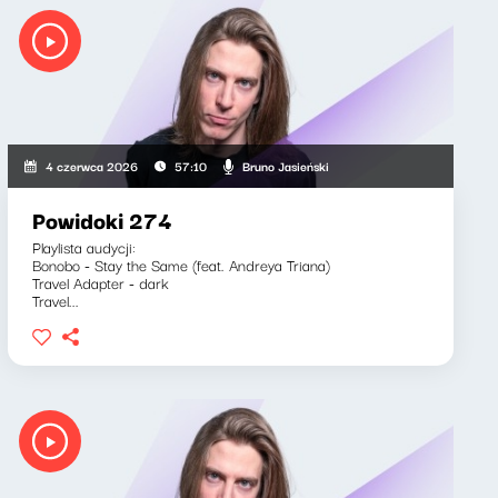
Bruno Jasieński
4 czerwca 2026
57:10
Powidoki 274
Playlista audycji:
Bonobo - Stay the Same (feat. Andreya Triana)
Travel Adapter - dark
Travel...