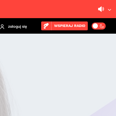
zaloguj się
WSPIERAJ RADIO