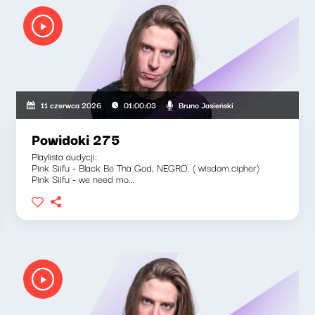
Bruno Jasieński
11 czerwca 2026
01:00:03
Powidoki 275
Playlista audycji:
Pink Siifu - Black Be Tha God, NEGRO. ( wisdom.cipher)
Pink Siifu - we need mo...