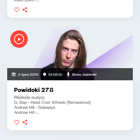
Bruno Jasieński
2 lipca 2026
01:06:10
Powidoki 278
Playliesta audycji:
G. Dep - Head Over Wheels (Remastered)
Andrew Hill - Sideways
Andrew Hill -...