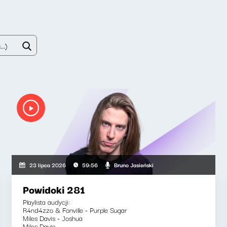
Bruno Jasieński
23 lipca 2026
59:56
Powidoki 281
Playlista audycji:
R4nd4zzo & Fonville - Purple Sugar
Miles Davis - Joshua
Miles Davis -...