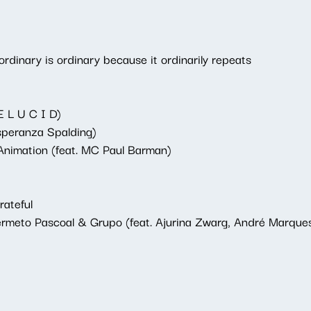
dinary is ordinary because it ordinarily repeats
E L U C I D)
speranza Spalding)
Animation (feat. MC Paul Barman)
rateful
Hermeto Pascoal & Grupo (feat. Ajurina Zwarg, André Marque