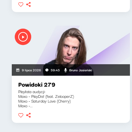
Bruno Jasieński
9 lipca 2026
59:45
Powidoki 279
Playlista audycji:
Maxo - PlayDis! (feat. ZelooperZ)
Maxo - Saturday Love (Cherry)
Maxo -...