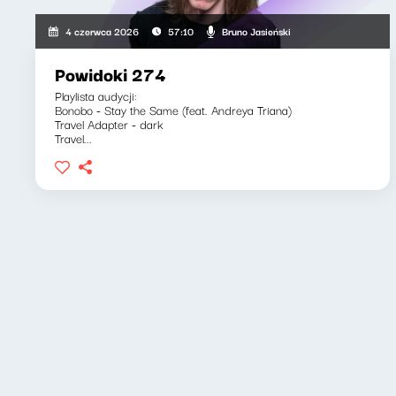
Bruno Jasieński
4 czerwca 2026
57:10
Powidoki 274
Playlista audycji:
Bonobo - Stay the Same (feat. Andreya Triana)
Travel Adapter - dark
Travel...