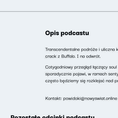
Opis podcastu
Transcendentalne podróże i uliczna 
crack z Buffalo. I na odwrót.
Cotygodniowy przegląd łączący soul j
sporadycznie pojawi, w ramach sent
często będziemy się rozklejać nad pr
Kontakt: powidoki@nowyswiat.online
Pozostałe odcinki podcastu