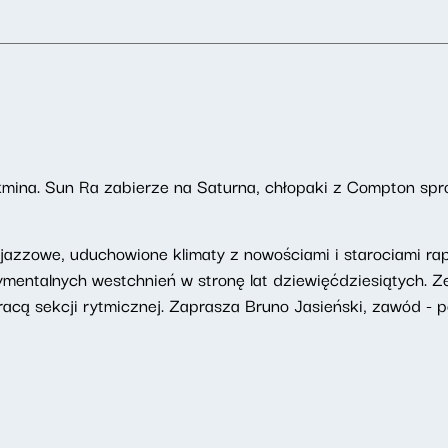
kmina. Sun Ra zabierze na Saturna, chłopaki z Compton spr
azzowe, uduchowione klimaty z nowościami i starociami rapo
ymentalnych westchnień w stronę lat dziewięćdziesiątych.
acą sekcji rytmicznej. Zaprasza Bruno Jasieński, zawód - pe