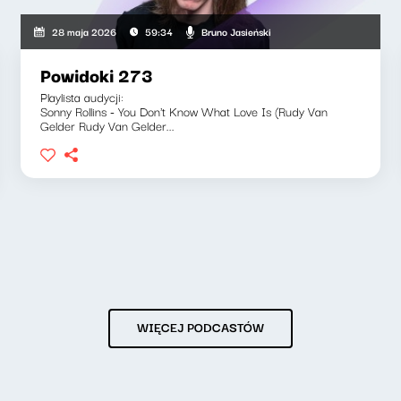
Bruno Jasieński
28 maja 2026
59:34
Powidoki 273
Playlista audycji:
Sonny Rollins - You Don't Know What Love Is (Rudy Van
Gelder Rudy Van Gelder...
WIĘCEJ PODCASTÓW