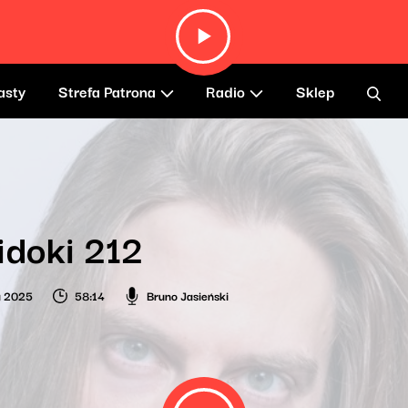
asty
Strefa Patrona
Radio
Sklep
idoki 212
a 2025
58:14
Bruno Jasieński