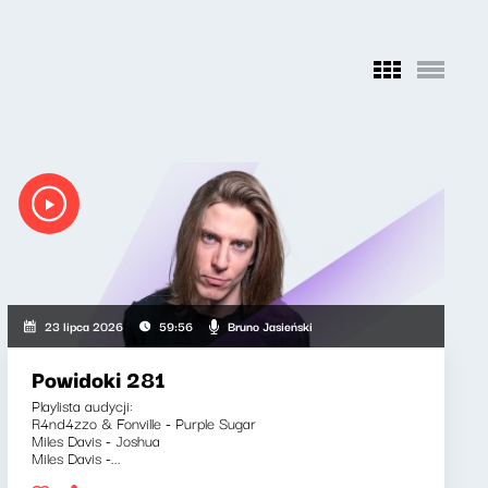
Bruno Jasieński
23 lipca 2026
59:56
Powidoki 281
Playlista audycji:
R4nd4zzo & Fonville - Purple Sugar
Miles Davis - Joshua
Miles Davis -...