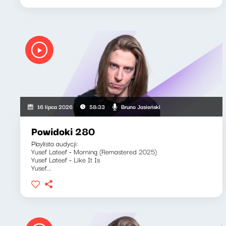
Bruno Jasieński
16 lipca 2026
58:33
Powidoki 280
Playlista audycji:
Yusef Lateef - Morning (Remastered 2025)
Yusef Lateef - Like It Is
Yusef...