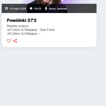
Bruno Jasieński
21 maja 2026
59:55
Powidoki 272
Playlista audycji:
Jef Gilson & Malagasy - Solo Frank
Jef Gilson & Malagasy -...