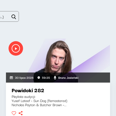
Bruno Jasieński
30 lipca 2026
59:35
Powidoki 282
Playlista audycji:
Yusef Lateef - Sun Dog (Remastered)
Nicholas Payton & Butcher Brown -...