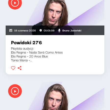
Bruno Jasieński
18 czerwca 2026
01:01:06
Powidoki 276
Playlista audycji:
Elis Regina - Nada Será Como Antes
Elis Regina - 20 Anos Blue
Tania Maria -...