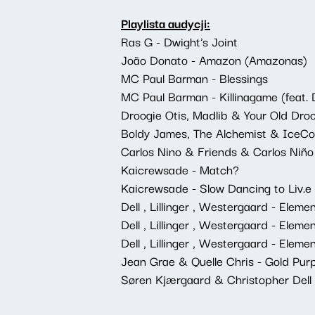
Playlista audycji:
Ras G - Dwight's Joint
João Donato - Amazon (Amazonas)
MC Paul Barman - Blessings
MC Paul Barman - Killinagame (feat. 
Droogie Otis, Madlib & Your Old Droo
Boldy James, The Alchemist & IceCo
Carlos Nino & Friends & Carlos Niño
Kaicrewsade - Match?
Kaicrewsade - Slow Dancing to Liv.e
Dell , Lillinger , Westergaard - Eleme
Dell , Lillinger , Westergaard - Elem
Dell , Lillinger , Westergaard - Eleme
Jean Grae & Quelle Chris - Gold Purp
Søren Kjærgaard & Christopher Dell