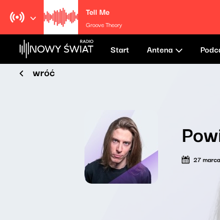
Tell Me
Groove Theory
Start
Antena
Podc
wróć
Pow
27 marc