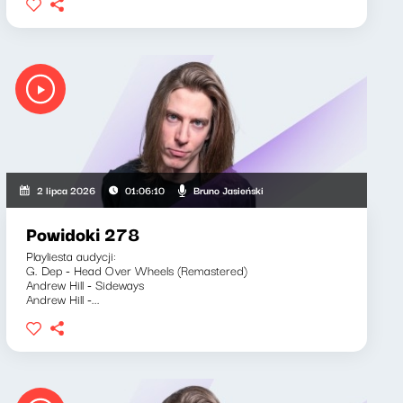
Bruno Jasieński
2 lipca 2026
01:06:10
Powidoki 278
Playliesta audycji:
G. Dep - Head Over Wheels (Remastered)
Andrew Hill - Sideways
Andrew Hill -...