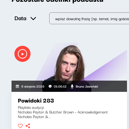
Data
Bruno Jasieński
6 sierpnia 2026
01:06:12
Powidoki 283
Playlista audycji:
Nicholas Payton & Butcher Brown - Acknowledgement
Nicholas Payton &...