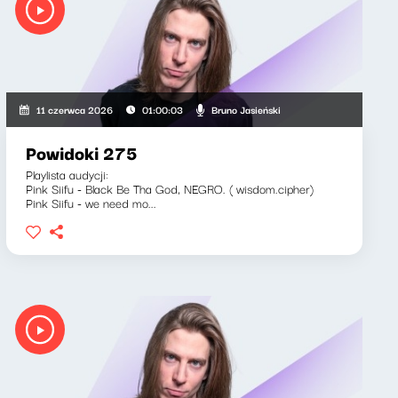
Bruno Jasieński
11 czerwca 2026
01:00:03
Powidoki 275
Playlista audycji:
Pink Siifu - Black Be Tha God, NEGRO. ( wisdom.cipher)
Pink Siifu - we need mo...