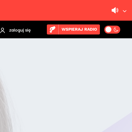
zaloguj się
WSPIERAJ RADIO