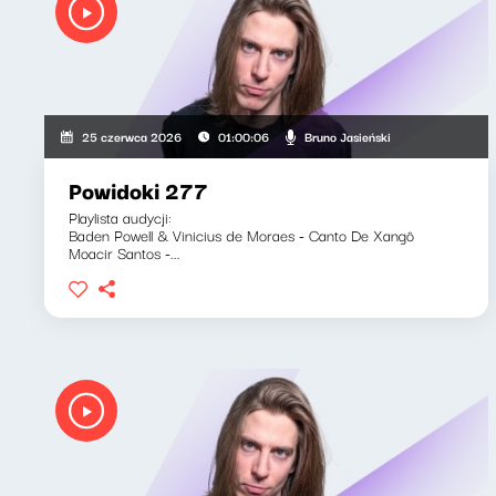
Bruno Jasieński
25 czerwca 2026
01:00:06
Powidoki 277
Playlista audycji:
Baden Powell & Vinicius de Moraes - Canto De Xangô
Moacir Santos -...