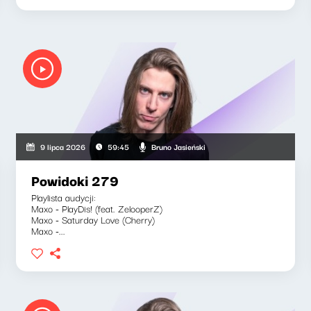
Bruno Jasieński
9 lipca 2026
59:45
Powidoki 279
Playlista audycji:
Maxo - PlayDis! (feat. ZelooperZ)
Maxo - Saturday Love (Cherry)
Maxo -...