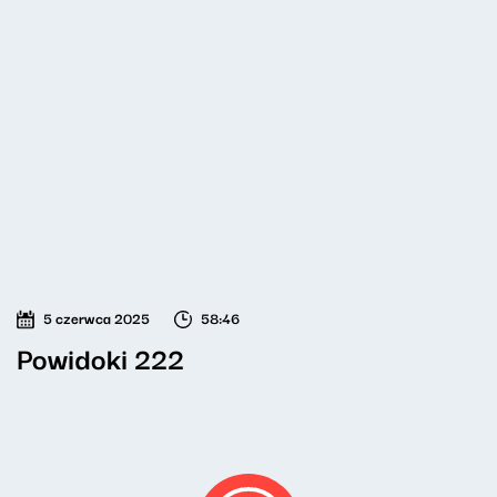
5 czerwca 2025
58:46
Powidoki 222