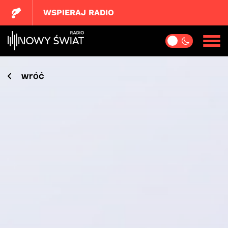
WSPIERAJ RADIO
wróć