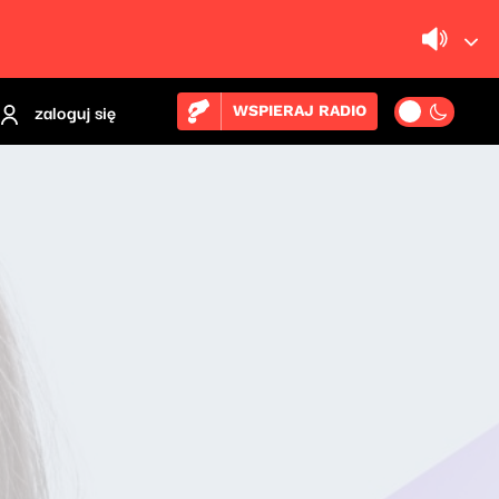
zaloguj się
WSPIERAJ RADIO