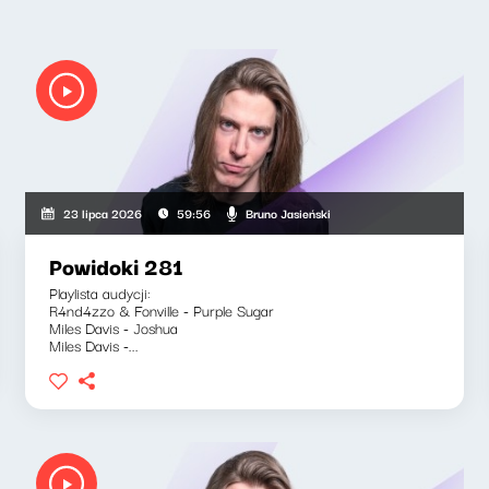
Bruno Jasieński
23 lipca 2026
59:56
Powidoki 281
Playlista audycji:
R4nd4zzo & Fonville - Purple Sugar
Miles Davis - Joshua
Miles Davis -...