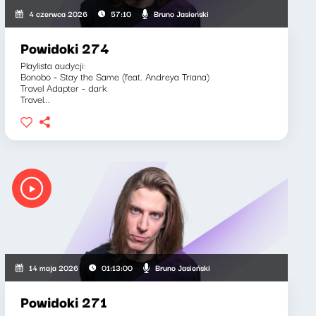
Bruno Jasieński
4 czerwca 2026
57:10
Powidoki 274
Playlista audycji:
Bonobo - Stay the Same (feat. Andreya Triana)
Travel Adapter - dark
Travel...
Bruno Jasieński
14 maja 2026
01:13:00
Powidoki 271