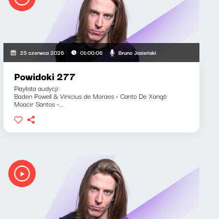
Bruno Jasieński
25 czerwca 2026
01:00:06
Powidoki 277
Playlista audycji:
Baden Powell & Vinicius de Moraes - Canto De Xangô
Moacir Santos -...