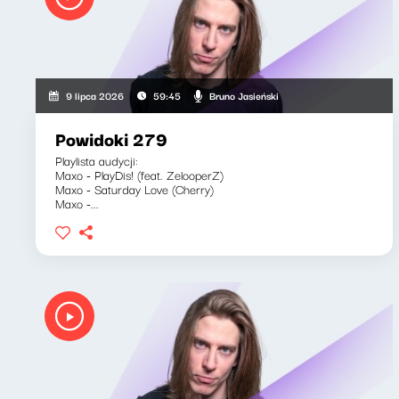
Bruno Jasieński
9 lipca 2026
59:45
Powidoki 279
Playlista audycji:
Maxo - PlayDis! (feat. ZelooperZ)
Maxo - Saturday Love (Cherry)
Maxo -...