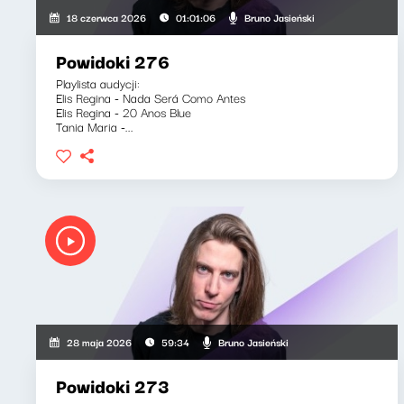
Bruno Jasieński
18 czerwca 2026
01:01:06
Powidoki 276
Playlista audycji:
Elis Regina - Nada Será Como Antes
Elis Regina - 20 Anos Blue
Tania Maria -...
Bruno Jasieński
28 maja 2026
59:34
Powidoki 273