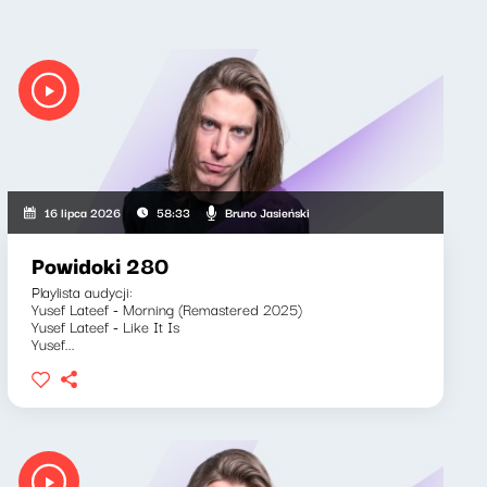
Bruno Jasieński
16 lipca 2026
58:33
Powidoki 280
Playlista audycji:
Yusef Lateef - Morning (Remastered 2025)
Yusef Lateef - Like It Is
Yusef...