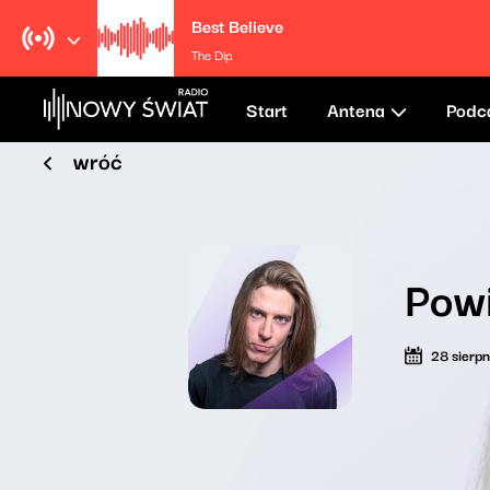
Best Believe
The Dip
Start
Antena
Podc
wróć
Pow
28 sierp