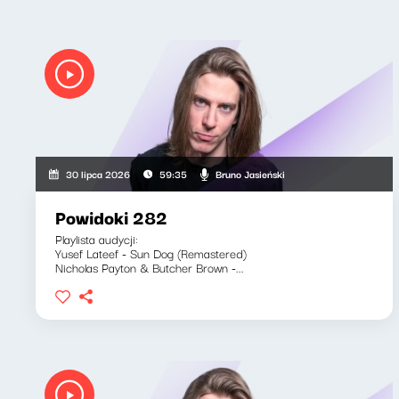
Bruno Jasieński
30 lipca 2026
59:35
Powidoki 282
Playlista audycji:
Yusef Lateef - Sun Dog (Remastered)
Nicholas Payton & Butcher Brown -...