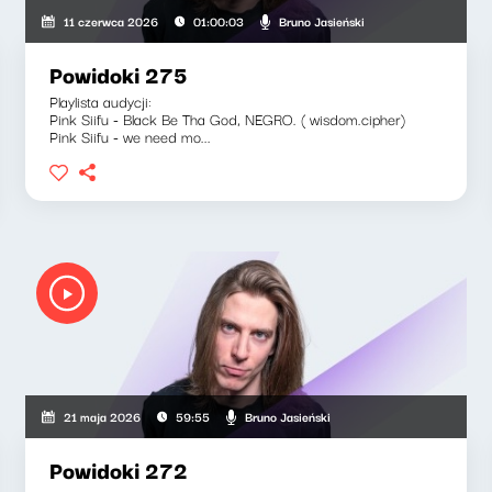
Bruno Jasieński
11 czerwca 2026
01:00:03
Powidoki 275
Playlista audycji:
Pink Siifu - Black Be Tha God, NEGRO. ( wisdom.cipher)
Pink Siifu - we need mo...
Bruno Jasieński
21 maja 2026
59:55
Powidoki 272