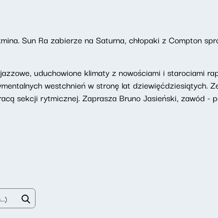
kmina. Sun Ra zabierze na Saturna, chłopaki z Compton spr
azzowe, uduchowione klimaty z nowościami i starociami rapo
ymentalnych westchnień w stronę lat dziewięćdziesiątych.
acą sekcji rytmicznej. Zaprasza Bruno Jasieński, zawód - pe