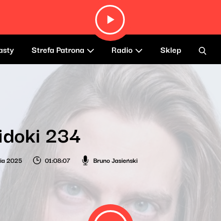
asty
Strefa Patrona
Radio
Sklep
idoki 234
nia 2025
01:08:07
Bruno Jasieński