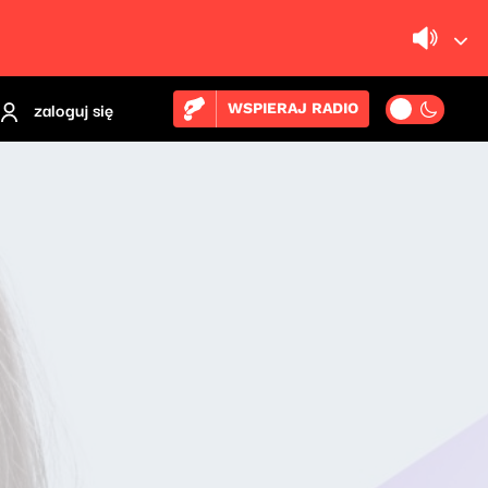
zaloguj się
WSPIERAJ RADIO