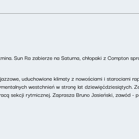
kmina. Sun Ra zabierze na Saturna, chłopaki z Compton spr
azzowe, uduchowione klimaty z nowościami i starociami rapo
ymentalnych westchnień w stronę lat dziewięćdziesiątych.
acą sekcji rytmicznej. Zaprasza Bruno Jasieński, zawód - pe