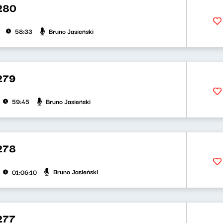
280
Bruno Jasieński
58:33
279
Bruno Jasieński
59:45
278
Bruno Jasieński
01:06:10
277