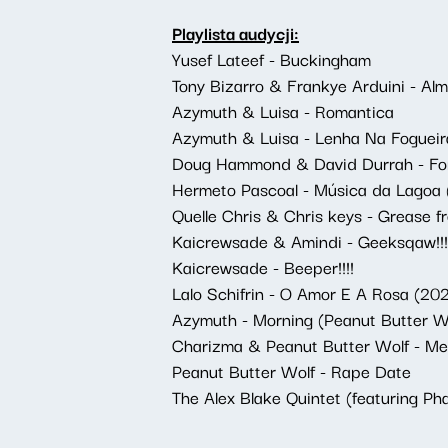
Playlista audycji:
Yusef Lateef - Buckingham
Tony Bizarro & Frankye Arduini - Alm
Azymuth & Luisa - Romantica
Azymuth & Luisa - Lenha Na Fogueir
Doug Hammond & David Durrah - Fo
Hermeto Pascoal - Música da Lagoa (
Quelle Chris & Chris keys - Grease fr
Kaicrewsade & Amindi - Geeksqaw!!!!
Kaicrewsade - Beeper!!!!
Lalo Schifrin - O Amor E A Rosa (2
Azymuth - Morning (Peanut Butter W
Charizma & Peanut Butter Wolf - M
Peanut Butter Wolf - Rape Date
The Alex Blake Quintet (featuring P