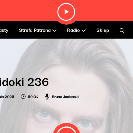
asty
Strefa Patrona
Radio
Sklep
idoki 236
nia 2025
59:04
Bruno Jasieński