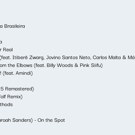
a Brasileira
a
r Real
feat. Itiberê Zwarg, Jovino Santos Neto, Carlos Malta & Má
om the Elbows (feat. Billy Woods & Pink Siifu)
 (feat. Amindi)
025 Remastered)
olf Remix)
ethods
haroah Sanders) - On the Spot