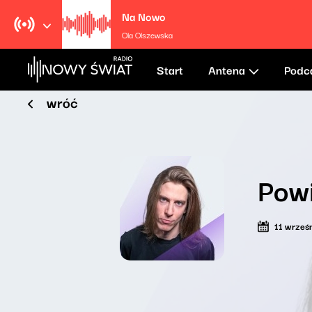
Na Nowo
Ola Olszewska
Start
Antena
Podc
wróć
Pow
11 wrześ