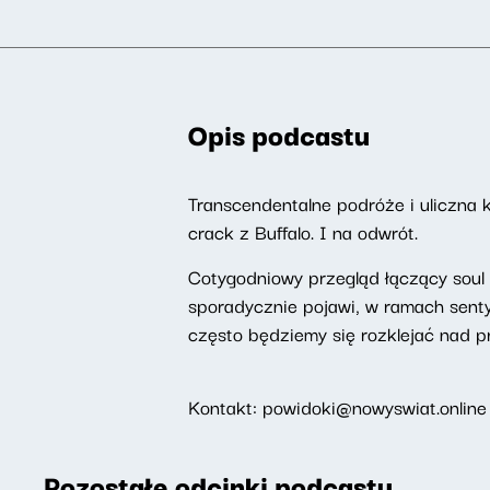
Opis podcastu
Transcendentalne podróże i uliczna 
crack z Buffalo. I na odwrót.
Cotygodniowy przegląd łączący soul j
sporadycznie pojawi, w ramach sent
często będziemy się rozklejać nad pr
Kontakt: powidoki@nowyswiat.online
Pozostałe odcinki podcastu