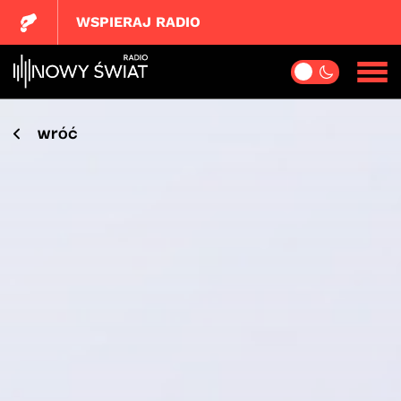
WSPIERAJ RADIO
wróć