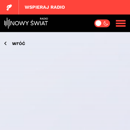
WSPIERAJ RADIO
wróć