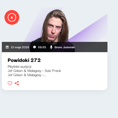
Bruno Jasieński
21 maja 2026
59:55
Powidoki 272
Playlista audycji:
Jef Gilson & Malagasy - Solo Frank
Jef Gilson & Malagasy -...