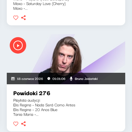
Maxo - Saturday Love (Cherry)
Maxo -...
Bruno Jasieński
18 czerwca 2026
01:01:06
Powidoki 276
Playlista audycji:
Elis Regina - Nada Será Como Antes
Elis Regina - 20 Anos Blue
Tania Maria -...