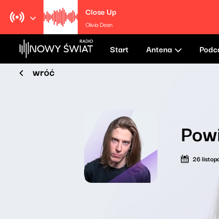
Close Up
Olivia Dean
Start
Antena
Podc
wróć
Pow
26 listo