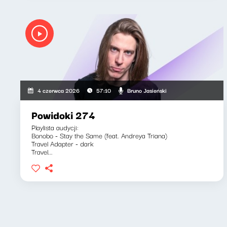
Bruno Jasieński
4 czerwca 2026
57:10
Powidoki 274
Playlista audycji:
Bonobo - Stay the Same (feat. Andreya Triana)
Travel Adapter - dark
Travel...