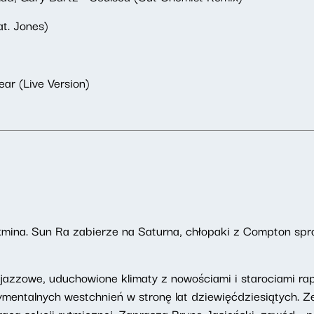
t. Jones)
ear (Live Version)
kmina. Sun Ra zabierze na Saturna, chłopaki z Compton spr
azzowe, uduchowione klimaty z nowościami i starociami rapo
ymentalnych westchnień w stronę lat dziewięćdziesiątych.
acą sekcji rytmicznej. Zaprasza Bruno Jasieński, zawód - pe