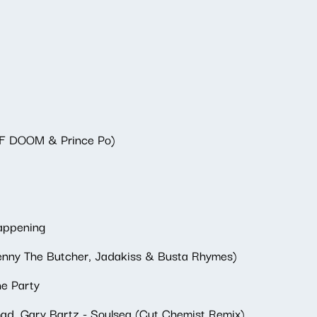
 MF DOOM & Prince Po)
appening
enny The Butcher, Jadakiss & Busta Rhymes)
he Party
d, Gary Bartz - Soulsea (Cut Chemist Remix)