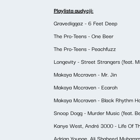
Playlista audycji:
Gravediggaz - 6 Feet Deep
The Pro-Teens - One Beer
The Pro-Teens - Peachfuzz
Longevity - Street Strangers (feat.
Makaya Mccraven - Mr. Jin
Makaya Mccraven - Ecaroh
Makaya Mccraven - Black Rhythm H
Snoop Dogg - Murder Music (feat. B
Kanye West, André 3000 - Life Of T
Adrian Younge, Ali Shaheed Muhamma