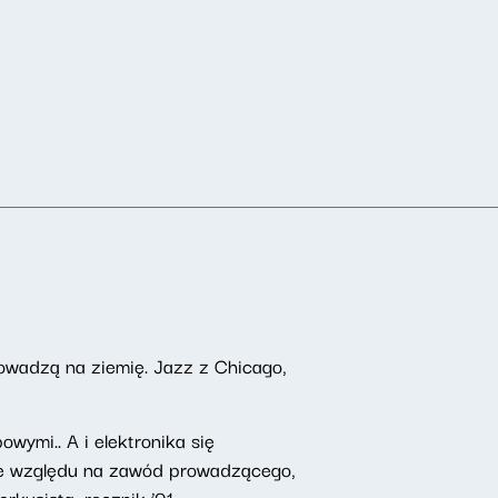
owadzą na ziemię. Jazz z Chicago,
wymi.. A i elektronika się
 Ze względu na zawód prowadzącego,
rkusista, rocznik ’91.