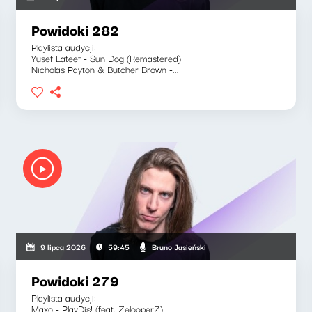
Powidoki 282
Playlista audycji:
Yusef Lateef - Sun Dog (Remastered)
Nicholas Payton & Butcher Brown -...
Bruno Jasieński
9 lipca 2026
59:45
Powidoki 279
Playlista audycji:
Maxo - PlayDis! (feat. ZelooperZ)