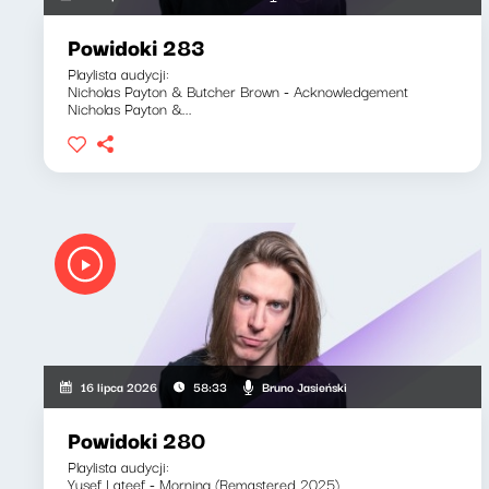
Powidoki 283
Playlista audycji:
Nicholas Payton & Butcher Brown - Acknowledgement
Nicholas Payton &...
Bruno Jasieński
16 lipca 2026
58:33
Powidoki 280
Playlista audycji:
Yusef Lateef - Morning (Remastered 2025)