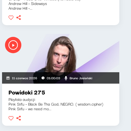
Andrew Hill - Sideways
Andrew Hill -...
Bruno Jasieński
11 czerwca 2026
01:00:03
Powidoki 275
Playlista audycji:
Pink Siifu - Black Be Tha God, NEGRO. ( wisdom.cipher)
Pink Siifu - we need mo...