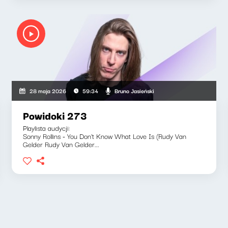
Bruno Jasieński
28 maja 2026
59:34
Powidoki 273
Playlista audycji:
Sonny Rollins - You Don't Know What Love Is (Rudy Van
Gelder Rudy Van Gelder...