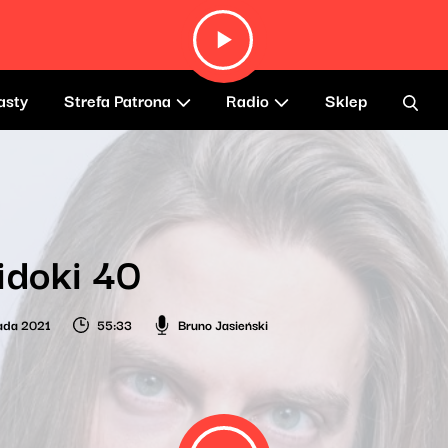
asty
Strefa Patrona
Radio
Sklep
idoki 40
pada 2021
55:33
Bruno Jasieński