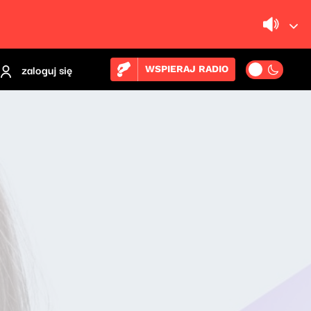
zaloguj się
WSPIERAJ RADIO