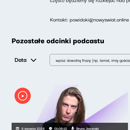
Kontakt: powidoki@nowyswiat.online
Pozostałe odcinki podcastu
Data
Bruno Jasieński
6 sierpnia 2026
01:06:12