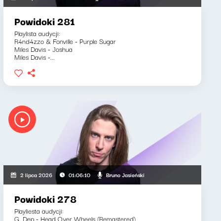
Powidoki 281
Playlista audycji:
R4nd4zzo & Fonville - Purple Sugar
Miles Davis - Joshua
Miles Davis -...
Bruno Jasieński
2 lipca 2026
01:06:10
Powidoki 278
Playliesta audycji:
G. Dep - Head Over Wheels (Remastered)