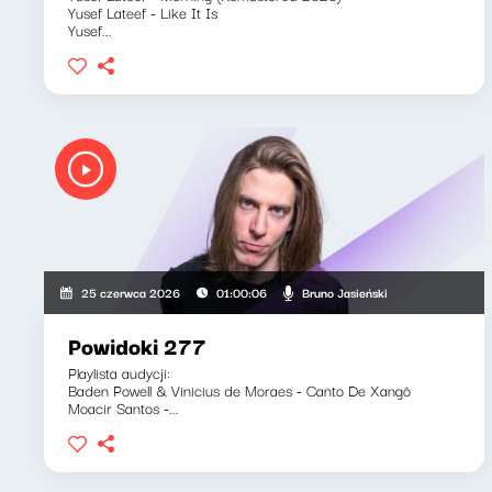
Yusef Lateef - Like It Is
Yusef...
Bruno Jasieński
25 czerwca 2026
01:00:06
Powidoki 277
Playlista audycji:
Baden Powell & Vinicius de Moraes - Canto De Xangô
Moacir Santos -...