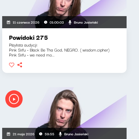
Bruno Jasieński
11 czerwca 2026
01:00:03
Powidoki 275
Playlista audycji:
Pink Siifu - Black Be Tha God, NEGRO. ( wisdom.cipher)
Pink Siifu - we need mo...
Bruno Jasieński
21 maja 2026
59:55