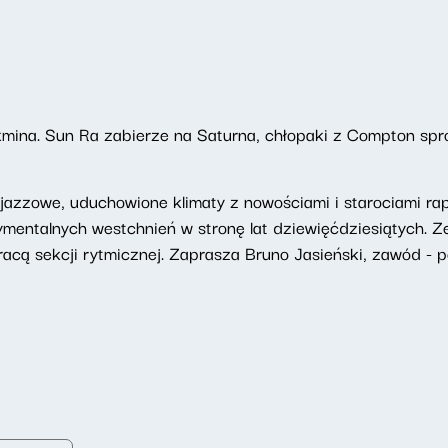
kmina. Sun Ra zabierze na Saturna, chłopaki z Compton spr
azzowe, uduchowione klimaty z nowościami i starociami rapo
ymentalnych westchnień w stronę lat dziewięćdziesiątych.
acą sekcji rytmicznej. Zaprasza Bruno Jasieński, zawód - pe