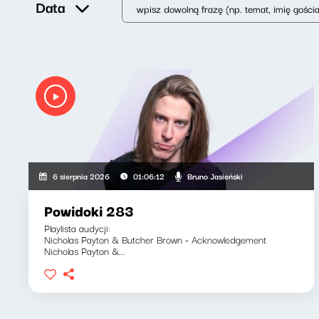
Data
Bruno Jasieński
6 sierpnia 2026
01:06:12
Powidoki 283
Playlista audycji:
Nicholas Payton & Butcher Brown - Acknowledgement
Nicholas Payton &...