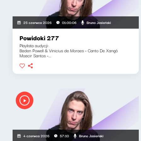
Bruno Jasieński
25 czerwca 2026
01:00:06
Powidoki 277
Playlista audycji:
Baden Powell & Vinicius de Moraes - Canto De Xangô
Moacir Santos -...
Bruno Jasieński
4 czerwca 2026
57:10