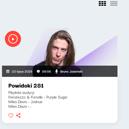
Bruno Jasieński
23 lipca 2026
59:56
Powidoki 281
Playlista audycji:
R4nd4zzo & Fonville - Purple Sugar
Miles Davis - Joshua
Miles Davis -...