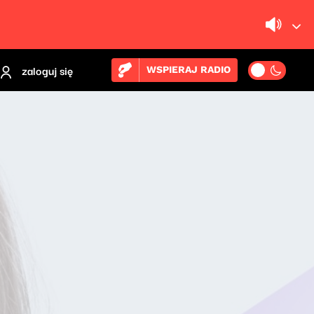
zaloguj się
WSPIERAJ RADIO