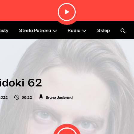
asty
Strefa Patrona
Radio
Sklep
idoki 62
2022
56:22
Bruno Jasieński