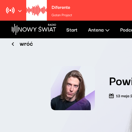
Diferente
Gotan Project
Start
Antena
Podc
wróć
Pow
13 maja 