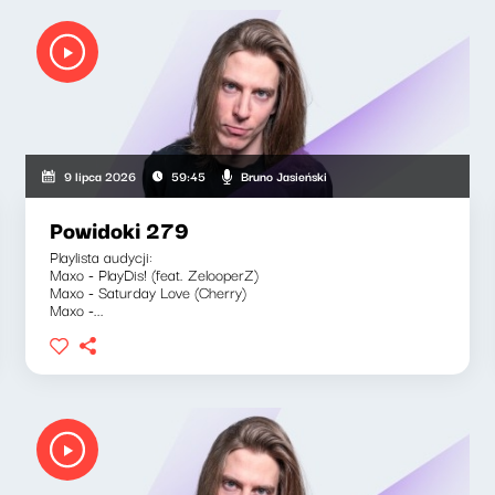
Bruno Jasieński
9 lipca 2026
59:45
Powidoki 279
Playlista audycji:
Maxo - PlayDis! (feat. ZelooperZ)
Maxo - Saturday Love (Cherry)
Maxo -...