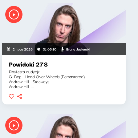
Bruno Jasieński
2 lipca 2026
01:06:10
Powidoki 278
Playliesta audycji:
G. Dep - Head Over Wheels (Remastered)
Andrew Hill - Sideways
Andrew Hill -...