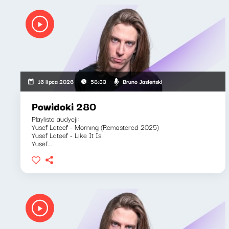
Bruno Jasieński
16 lipca 2026
58:33
Powidoki 280
Playlista audycji:
Yusef Lateef - Morning (Remastered 2025)
Yusef Lateef - Like It Is
Yusef...