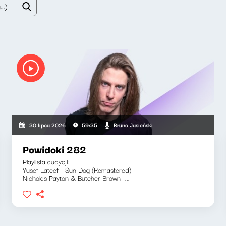
Bruno Jasieński
30 lipca 2026
59:35
Powidoki 282
Playlista audycji:
Yusef Lateef - Sun Dog (Remastered)
Nicholas Payton & Butcher Brown -...