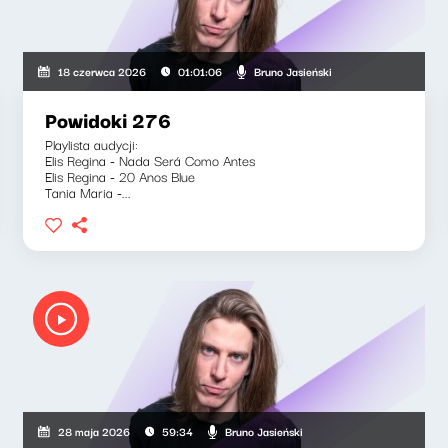
Bruno Jasieński
18 czerwca 2026
01:01:06
Powidoki 276
Playlista audycji:
Elis Regina - Nada Será Como Antes
Elis Regina - 20 Anos Blue
Tania Maria -...
Bruno Jasieński
28 maja 2026
59:34