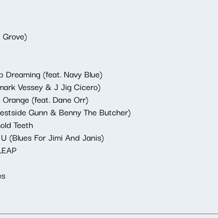
d Grove)
op Dreaming (feat. Navy Blue)
nmark Vessey & J Jig Cicero)
e Orange (feat. Dane Orr)
Westside Gunn & Benny The Butcher)
old Teeth
 U (Blues For Jimi And Janis)
 LEAP
es