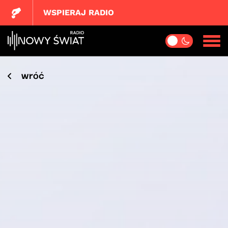
WSPIERAJ RADIO
wróć