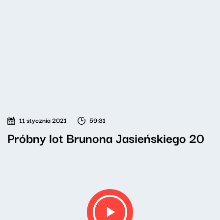
11 stycznia 2021
59:31
Próbny lot Brunona Jasieńskiego 20