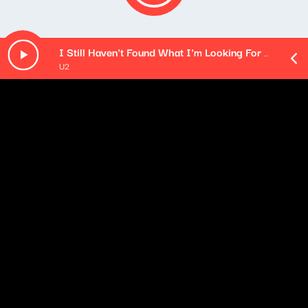
I Still Haven't Found What I'm Looking For (Live
U2
O odcinku
Playlista audycji:
Dick Dale and His Del-Tones - Misirlou
La Femme - Sur la planche 2013
The Shelters - Rebel Heart
Tijuana Panthers - Current Outfit