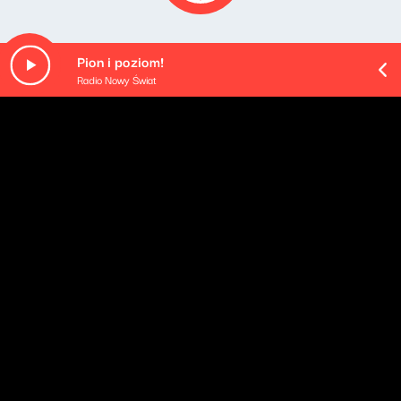
Pion i poziom!
Radio Nowy Świat
O odcinku
Playlista audycji:
Diving Stove - Winter/Our Lake
Depeche Mode - Never Let Me Down Again
HIM - Right Here In My Arms
Placebo - Scene of the Crime
Palaye Royale - Showbiz