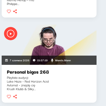
Philippe...
Marcin Mann
7 czerwca 2026
01:57:19
Personal bigos 268
Playlista audycji:
Lake Haze - Red Horizon Acid
Avtomat - znajdę cię
Krush Klubb & Silky...