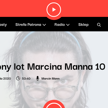
asty
Strefa Patrona
Radio
Sklep
ny lot Marcina Manna 10
ada 2020
53:40
Marcin Mann