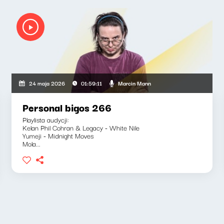
Marcin Mann
24 maja 2026
01:59:11
Personal bigos 266
Playlista audycji:
Kelan Phil Cohran & Legacy - White Nile
Yumeji - Midnight Moves
Mola...