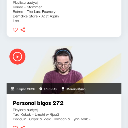
Playlista audycji:
Raime - Stammer
Raime - The Last Foundry
Demdike Stare - At It Again
Lee...
Marcin Mann
5 lipca 2026
01:59:42
Personal bigos 272
Playlista audycji:
Taxi Kebab - Lmchi w Rjou3
Bedouin Burger & Zeid Hamdan & Lynn Adib -...