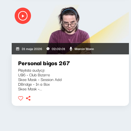
Marcin Mann
31 maja 2026
02:02:01
Personal bigos 267
Playlista audycji:
U96 - Club Bizarre
Skee Mask - Session Add
DBridge - In a Box
Skee Mask -...