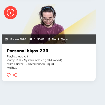
Marcin Mann
17 maja 2026
01:58:02
Personal bigos 265
Playlista audycji:
Plump DJs - System Addict (RePlumped)
Mike Parker - Subterranean Liquid
Malibu...