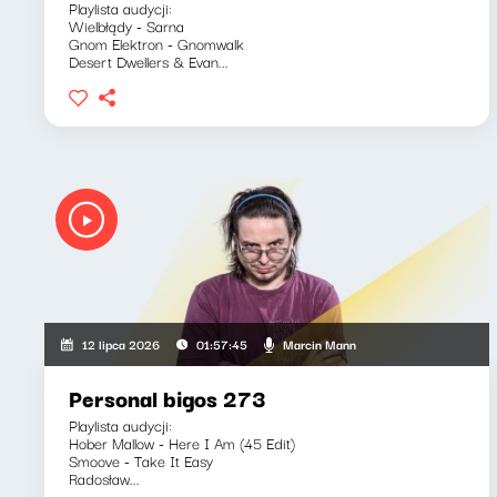
Playlista audycji:
Wielbłądy - Sarna
Gnom Elektron - Gnomwalk
Desert Dwellers & Evan...
Marcin Mann
12 lipca 2026
01:57:45
Personal bigos 273
Playlista audycji:
Hober Mallow - Here I Am (45 Edit)
Smoove - Take It Easy
Radosław...