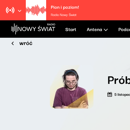
Pion i poziom!
Radio Nowy Świat
Start
Antena
Podc
wróć
Prób
5 listop