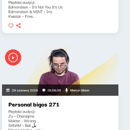
Playlista audycji:
Edmondson - It's Not You It's Us
Edmondson & M1NT - Iris
Kwazar - Free...
Marcin Mann
28 czerwca 2026
01:58:39
Personal bigos 271
Playlista audycji:
Zu - Charagma
Moktar - Wrong
SANAM - Bell بل
Marina Herlop - miu