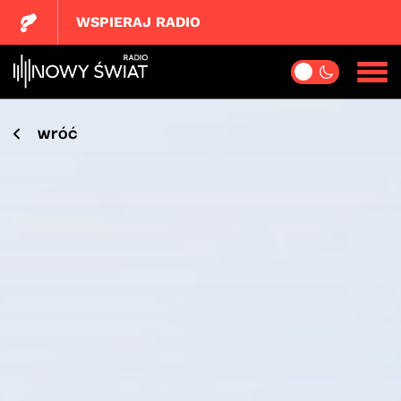
WSPIERAJ RADIO
wróć