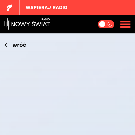
WSPIERAJ RADIO
wróć