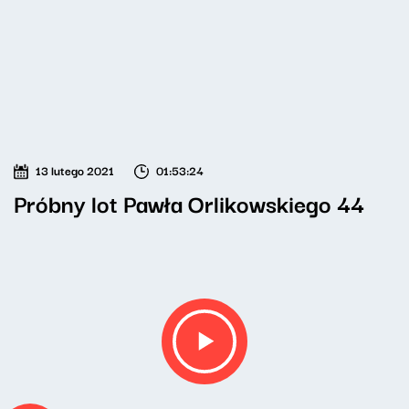
13 lutego 2021
01:53:24
Próbny lot Pawła Orlikowskiego 44