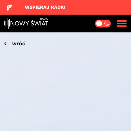
WSPIERAJ RADIO
wróć