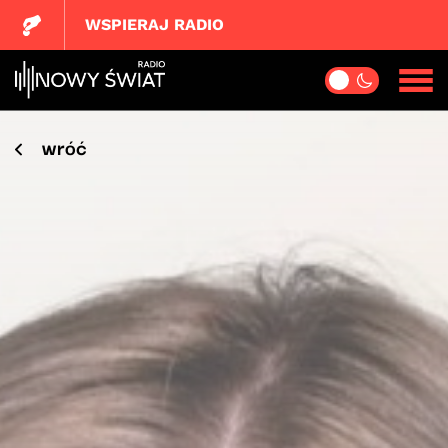
WSPIERAJ RADIO
wróć