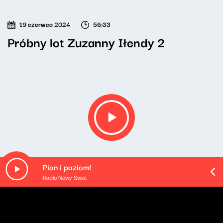
19 czerwca 2024
56:33
Próbny lot Zuzanny Iłendy 2
Pion i poziom!
Radio Nowy Świat