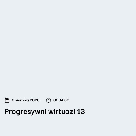
6 sierpnia 2023
01:04:30
Progresywni wirtuozi 13