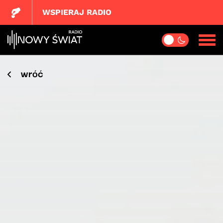
WSPIERAJ RADIO
wróć