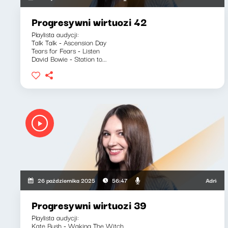
Progresywni wirtuozi 42
Playlista audycji:
Talk Talk - Ascension Day
Tears for Fears - Listen
David Bowie - Station to...
Adrianna Cal
26 października 2025
56:47
Progresywni wirtuozi 39
Playlista audycji:
Kate Bush - Waking The Witch