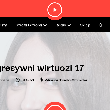
asty
Strefa Patrona
Radio
Sklep
resywni wirtuozi 17
ia 2023
01:15:59
Adrianna Calińska-Czaniecka