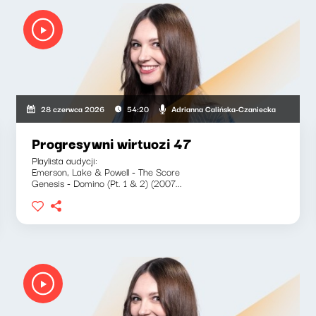
Adrianna Calińska-Czaniecka
28 czerwca 2026
54:20
Progresywni wirtuozi 47
Playlista audycji:
Emerson, Lake & Powell - The Score
Genesis - Domino (Pt. 1 & 2) (2007...