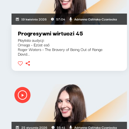
Adrianna Calińska-Czaniecka
19 kwietnia 2026
57:04
Progresywni wirtuozi 45
Playlista audycji:
Omega - Ezüst eső
Roger Waters - The Bravery of Being Out of Range
David...
Adrianna Calińska-Czaniecka
25 stycznia 2026
55:41