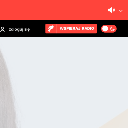
zaloguj się
WSPIERAJ RADIO