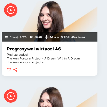
Adrianna Calińska-Czaniecka
31 maja 2026
56:40
Progresywni wirtuozi 46
Playlista audycji:
The Alan Parsons Project - A Dream Within A Dream
The Alan Parsons Project -...