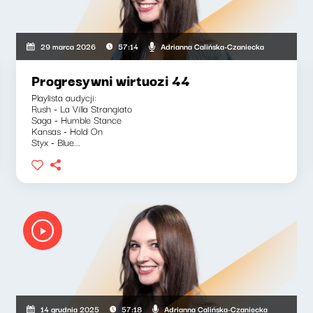
Adrianna Calińska-Czaniecka
29 marca 2026
57:14
Progresywni wirtuozi 44
Playlista audycji:
Rush - La Villa Strangiato
Saga - Humble Stance
Kansas - Hold On
Styx - Blue...
Adrianna Calińska-Czaniecka
14 grudnia 2025
57:18