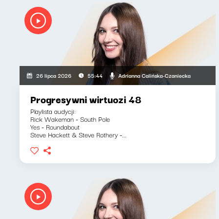
Adrianna Calińska-Czaniecka
26 lipca 2026
55:44
Progresywni wirtuozi 48
Playlista audycji:
Rick Wakeman - South Pole
Yes - Roundabout
Steve Hackett & Steve Rothery -...