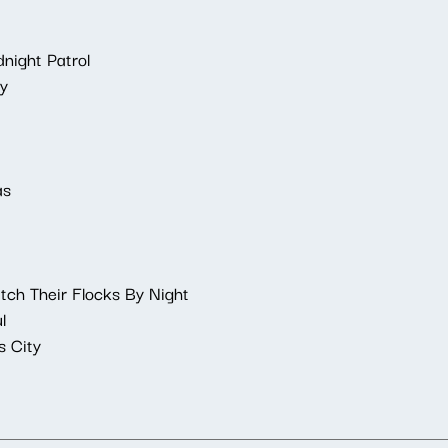
night Patrol
y
as
h Their Flocks By Night
l
s City