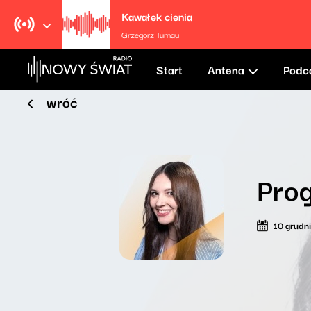
Kawałek cienia
Grzegorz Turnau
Start
Antena
Podc
wróć
Prog
10 grudn