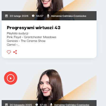
Adrianna Calińska-Czaniecka
22 lutego 2026
56:57
Progresywni wirtuozi 43
Playlista audycji:
Pink Floyd - Grantchester Meadows
Genesis - The Cinema Show
Camel -...
Adrianna Calińska-Czaniecka
30 listopada 2025
57:18