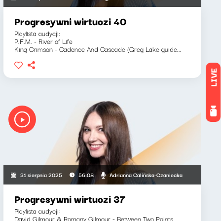
Progresywni wirtuozi 40
Playlista audycji:
P.F.M. - River of Life
King Crimson - Cadence And Cascade (Greg Lake guide...
LIVE
Adrianna Calińska-Czaniecka
31 sierpnia 2025
56:08
Progresywni wirtuozi 37
Playlista audycji:
David Gilmour & Romany Gilmour - Between Two Points