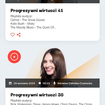
Progresywni wirtuozi 41
Playlista audycji:
Camel - The Snow Goose
Kate Bush - Misty
The Moody Blues - The Quiet Of...
ińska-Czaniecka
Adrianna Calińska-Czaniecka
28 września 2025
56:23
Progresywni wirtuozi 38
Playlista audycji:
Rick Wakeman, Steve James Howe, Chris Squire, The Orion