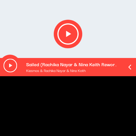
Sailed (Rachika Nayar & Nina Keith Rework) (feat. Ólafur Arnalds & Janus Rasmussen)
Kiasmos & Rachika Nayar & Nina Keith
Opis podcastu