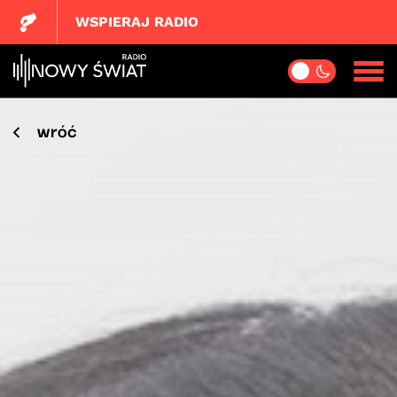
WSPIERAJ RADIO
wróć