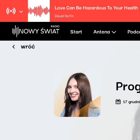
Love Can Be Hazardous To Your Health
David Ruffin
Start
Antena
Podc
wróć
Prog
17 grudn