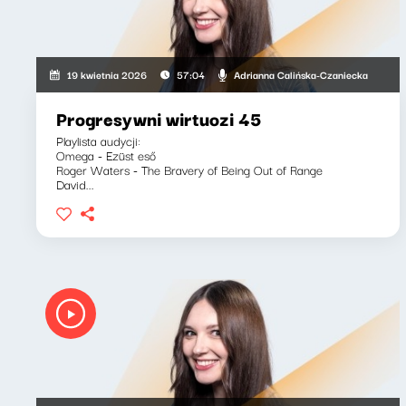
Adrianna Calińska-Czaniecka
19 kwietnia 2026
57:04
Progresywni wirtuozi 45
Playlista audycji:
Omega - Ezüst eső
Roger Waters - The Bravery of Being Out of Range
David...