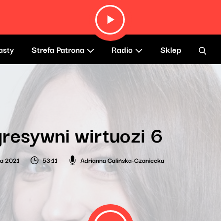
asty
Strefa Patrona
Radio
Sklep
resywni wirtuozi 6
ia 2021
53:11
Adrianna Calińska-Czaniecka