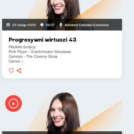
Adrianna Calińska-Czaniecka
22 lutego 2026
56:57
Progresywni wirtuozi 43
Playlista audycji:
Pink Floyd - Grantchester Meadows
Genesis - The Cinema Show
Camel -...