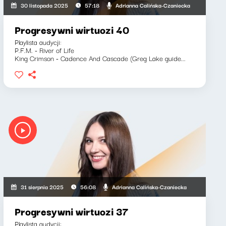
Adrianna Calińska-Czaniecka
30 listopada 2025
57:18
Progresywni wirtuozi 40
Playlista audycji:
P.F.M. - River of Life
King Crimson - Cadence And Cascade (Greg Lake guide...
Adrianna Calińska-Czaniecka
31 sierpnia 2025
56:08
Progresywni wirtuozi 37
Playlista audycji: