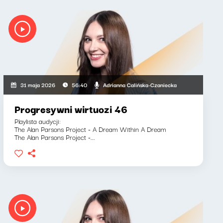
Adrianna Calińska-Czaniecka
31 maja 2026
56:40
Progresywni wirtuozi 46
Playlista audycji:
The Alan Parsons Project - A Dream Within A Dream
The Alan Parsons Project -...