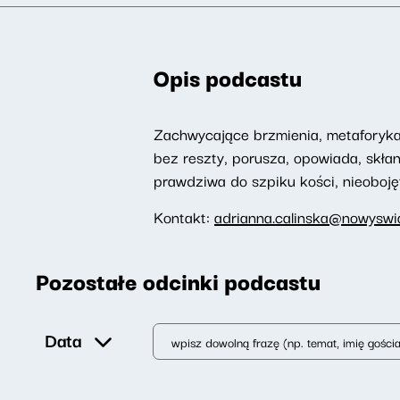
Opis podcastu
Zachwycające brzmienia, metaforyka,
bez reszty, porusza, opowiada, skłan
prawdziwa do szpiku kości, nieoboję
Kontakt:
adrianna.calinska@nowyswia
Pozostałe odcinki podcastu
Data