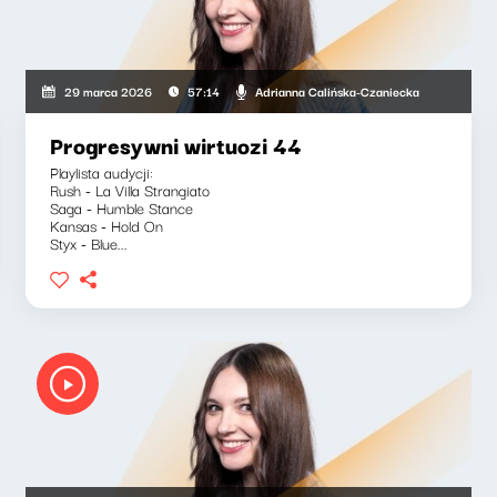
Adrianna Calińska-Czaniecka
29 marca 2026
57:14
Progresywni wirtuozi 44
Playlista audycji:
Rush - La Villa Strangiato
Saga - Humble Stance
Kansas - Hold On
Styx - Blue...