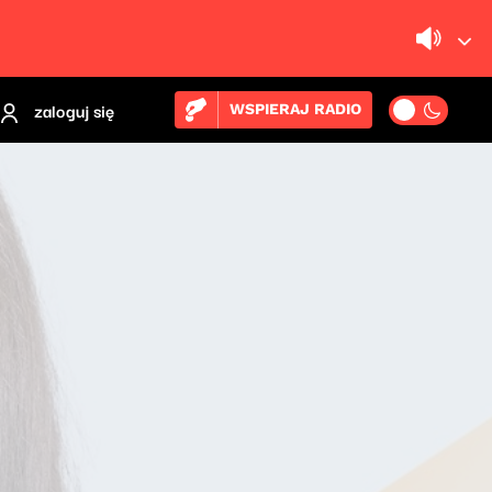
zaloguj się
WSPIERAJ RADIO