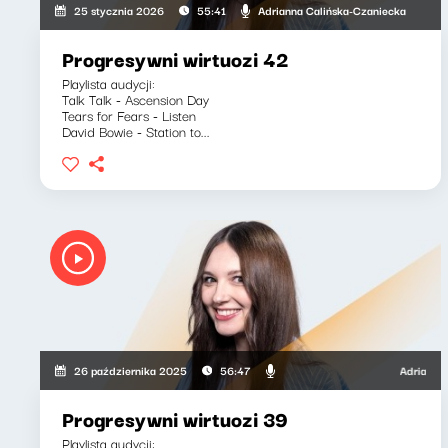
Adrianna Calińska-Czaniecka
25 stycznia 2026
55:41
Progresywni wirtuozi 42
Playlista audycji:
Talk Talk - Ascension Day
Tears for Fears - Listen
David Bowie - Station to...
Adrianna Cali
26 października 2025
56:47
Progresywni wirtuozi 39
Playlista audycji: