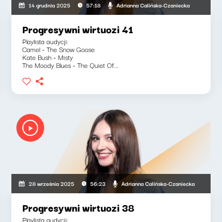
Adrianna Calińska-Czaniecka
14 grudnia 2025
57:18
Progresywni wirtuozi 41
Playlista audycji:
Camel - The Snow Goose
Kate Bush - Misty
The Moody Blues - The Quiet Of...
ńska-Czaniecka
Adrianna Calińska-Czaniecka
28 września 2025
56:23
Progresywni wirtuozi 38
Playlista audycji: