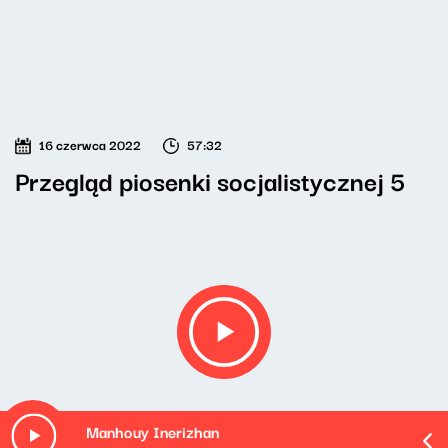
16 czerwca 2022
57:32
Przegląd piosenki socjalistycznej 5
Manhouy Inerizhan