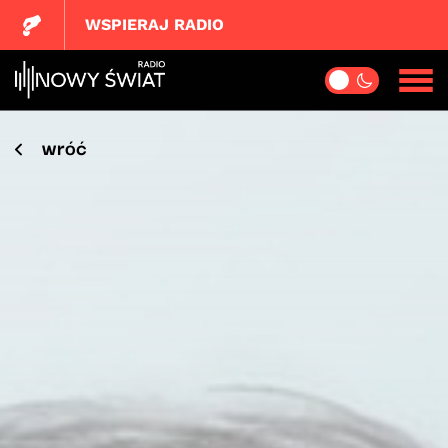
WSPIERAJ RADIO
wróć