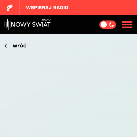
WSPIERAJ RADIO
wróć