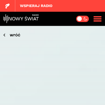
WSPIERAJ RADIO
wróć