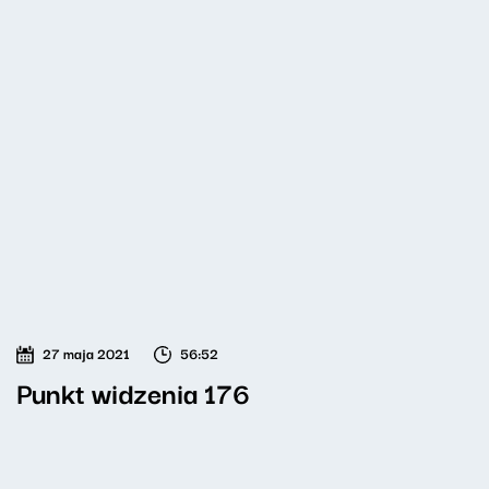
27 maja 2021
56:52
Punkt widzenia 176