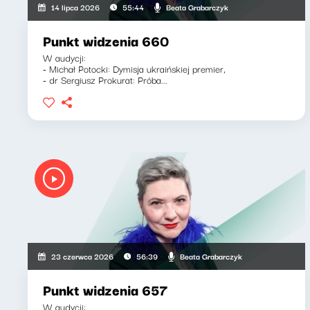
Beata Grabarczyk
14 lipca 2026
55:44
Punkt widzenia 660
W audycji:
- Michał Potocki: Dymisja ukraińskiej premier,
- dr Sergiusz Prokurat: Próba...
Beata Grabarczyk
23 czerwca 2026
56:39
Punkt widzenia 657
W audycji: