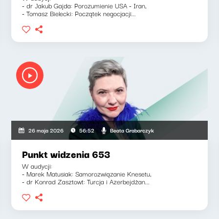
- dr Jakub Gajda: Porozumienie USA - Iran,
- Tomasz Bielecki: Początek negocjacji...
Beata Grabarczyk
26 maja 2026
56:52
Punkt widzenia 653
W audycji:
- Marek Matusiak: Samorozwiązanie Knesetu,
- dr Konrad Zasztowt: Turcja i Azerbejdżan...