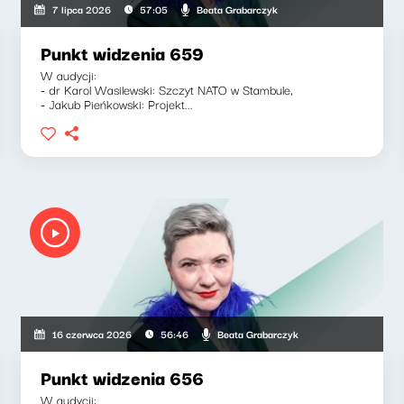
Beata Grabarczyk
7 lipca 2026
57:05
Punkt widzenia 659
W audycji:
- dr Karol Wasilewski: Szczyt NATO w Stambule,
- Jakub Pieńkowski: Projekt...
Beata Grabarczyk
16 czerwca 2026
56:46
Punkt widzenia 656
W audycji: