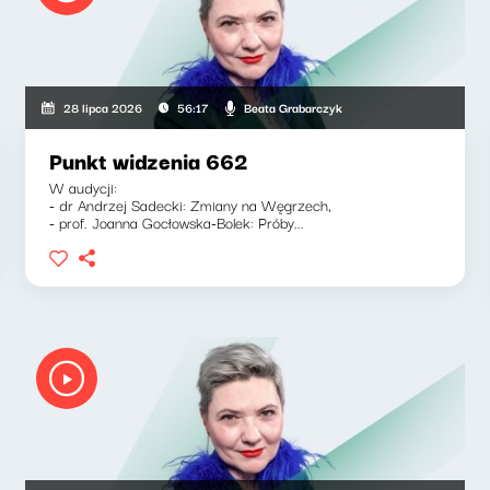
Beata Grabarczyk
28 lipca 2026
56:17
Punkt widzenia 662
W audycji:
- dr Andrzej Sadecki: Zmiany na Węgrzech,
- prof. Joanna Gocłowska-Bolek: Próby...