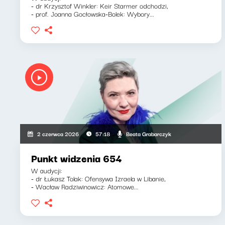
- dr Krzysztof Winkler: Keir Starmer odchodzi,
- prof. Joanna Gocłowska-Bolek: Wybory...
Beata Grabarczyk
2 czerwca 2026
57:18
Punkt widzenia 654
W audycji:
- dr Łukasz Tolak: Ofensywa Izraela w Libanie,
- Wacław Radziwinowicz: Atomowe...