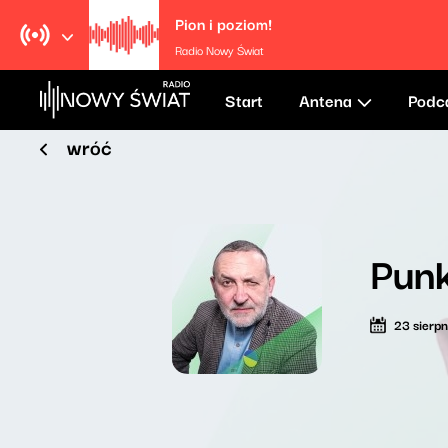
Pion i poziom!
Radio Nowy Świat
Start
Antena
Podc
wróć
Punk
23 sierp