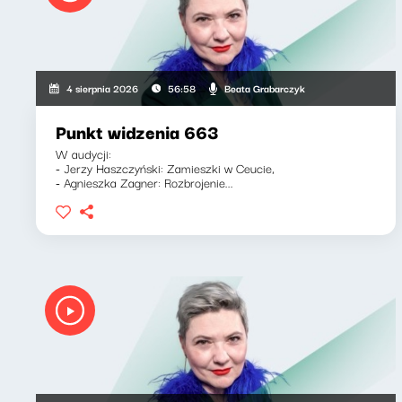
Beata Grabarczyk
4 sierpnia 2026
56:58
Punkt widzenia 663
W audycji:
- Jerzy Haszczyński: Zamieszki w Ceucie,
- Agnieszka Zagner: Rozbrojenie...