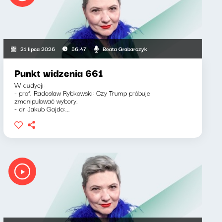
Beata Grabarczyk
21 lipca 2026
56:47
Punkt widzenia 661
W audycji:
- prof. Radosław Rybkowski: Czy Trump próbuje
zmanipulować wybory,
- dr Jakub Gajda:...