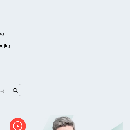
ka
bajką