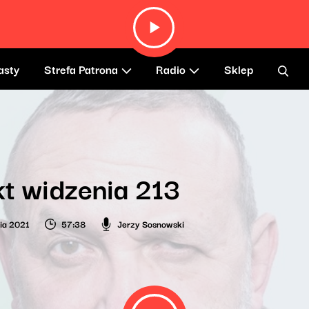
asty
Strefa Patrona
Radio
Sklep
t widzenia 213
nia 2021
57:38
Jerzy Sosnowski