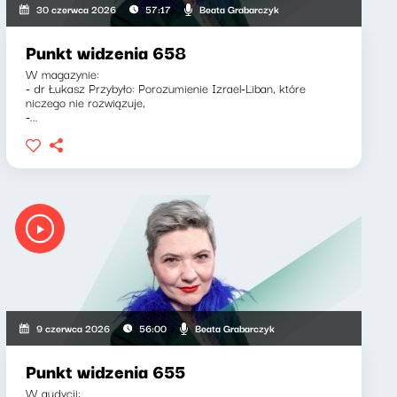
Beata Grabarczyk
30 czerwca 2026
57:17
Punkt widzenia 658
W magazynie:
- dr Łukasz Przybyło: Porozumienie Izrael-Liban, które
niczego nie rozwiązuje,
-...
Beata Grabarczyk
9 czerwca 2026
56:00
Punkt widzenia 655
W audycji: