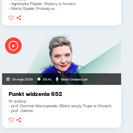
- Agnieszka Filipiak: Wybory w Armenii,
- Marta Szpala: Protesty w...
Beata Grabarczyk
19 maja 2026
55:41
Punkt widzenia 652
W audycji:
- prof. Dominik Mierzejewski: Efekty wizyty Trupa w Chinach,
- prof. Joanna...