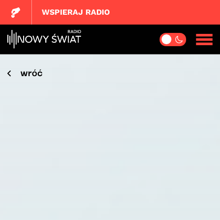
WSPIERAJ RADIO
wróć