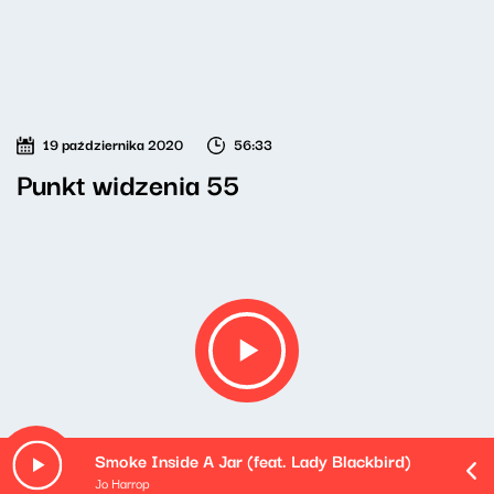
19 października 2020
56:33
Punkt widzenia 55
Smoke Inside A Jar (feat. Lady Blackbird)
Jo Harrop