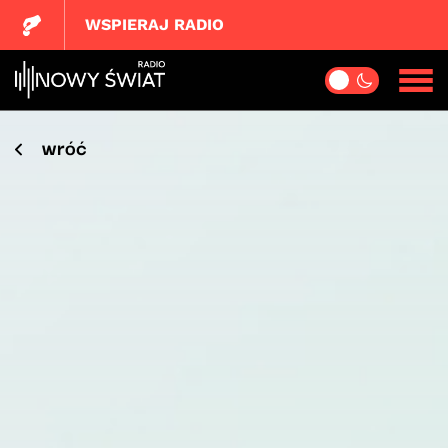
WSPIERAJ RADIO
wróć