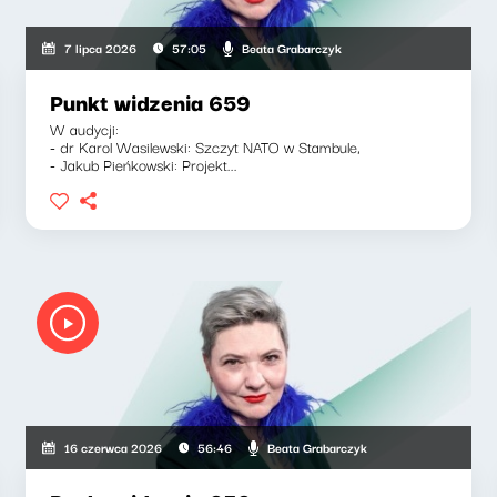
Beata Grabarczyk
7 lipca 2026
57:05
Punkt widzenia 659
W audycji:
- dr Karol Wasilewski: Szczyt NATO w Stambule,
- Jakub Pieńkowski: Projekt...
Beata Grabarczyk
16 czerwca 2026
56:46