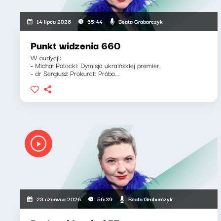
Beata Grabarczyk
14 lipca 2026
55:44
Punkt widzenia 660
W audycji:
- Michał Potocki: Dymisja ukraińskiej premier,
- dr Sergiusz Prokurat: Próba...
Beata Grabarczyk
23 czerwca 2026
56:39