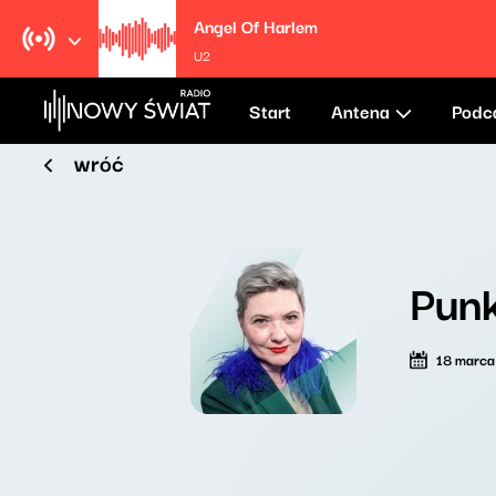
Angel Of Harlem
U2
Start
Antena
Podc
wróć
Punk
18 marc