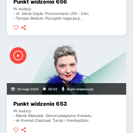
Punkt widzenia 656
W audycji:
- dr Jakub Gajda: Porozumienie USA - Iran,
- Tomasz Bielecki: Początek negocjacji...
Beata Grabarczyk
26 maja 2026
56:52
Punkt widzenia 653
W audycji:
- Marek Matusiak: Samorozwiązanie Knesetu,
- dr Konrad Zasztowt: Turcja i Azerbejdżan...