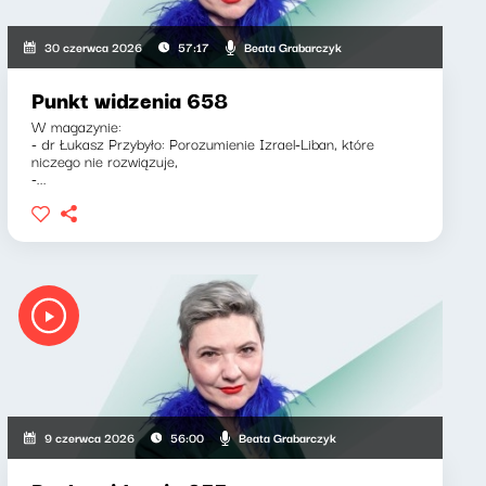
Beata Grabarczyk
30 czerwca 2026
57:17
Punkt widzenia 658
W magazynie:
- dr Łukasz Przybyło: Porozumienie Izrael-Liban, które
niczego nie rozwiązuje,
-...
Beata Grabarczyk
9 czerwca 2026
56:00