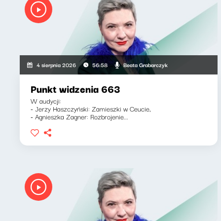
Beata Grabarczyk
4 sierpnia 2026
56:58
Punkt widzenia 663
W audycji:
- Jerzy Haszczyński: Zamieszki w Ceucie,
- Agnieszka Zagner: Rozbrojenie...