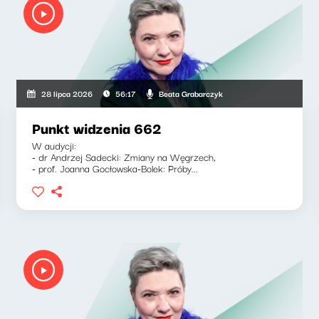
Beata Grabarczyk
28 lipca 2026
56:17
Punkt widzenia 662
W audycji:
- dr Andrzej Sadecki: Zmiany na Węgrzech,
- prof. Joanna Gocłowska-Bolek: Próby...