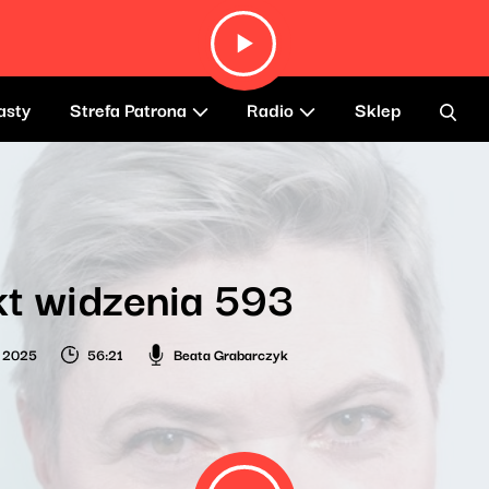
asty
Strefa Patrona
Radio
Sklep
t widzenia 593
a 2025
56:21
Beata Grabarczyk