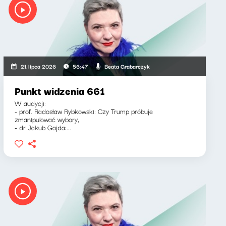
Beata Grabarczyk
21 lipca 2026
56:47
Punkt widzenia 661
W audycji:
- prof. Radosław Rybkowski: Czy Trump próbuje
zmanipulować wybory,
- dr Jakub Gajda:...