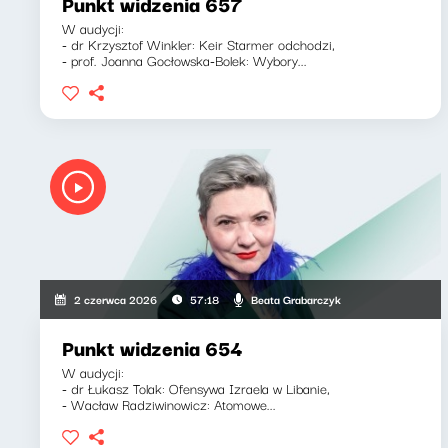
Punkt widzenia 657
W audycji:
- dr Krzysztof Winkler: Keir Starmer odchodzi,
- prof. Joanna Gocłowska-Bolek: Wybory...
Beata Grabarczyk
2 czerwca 2026
57:18
Punkt widzenia 654
W audycji:
- dr Łukasz Tolak: Ofensywa Izraela w Libanie,
- Wacław Radziwinowicz: Atomowe...