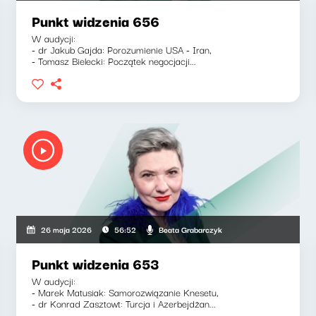
Punkt widzenia 656
W audycji:
- dr Jakub Gajda: Porozumienie USA - Iran,
- Tomasz Bielecki: Początek negocjacji...
Beata Grabarczyk
26 maja 2026
56:52
Punkt widzenia 653
W audycji:
- Marek Matusiak: Samorozwiązanie Knesetu,
- dr Konrad Zasztowt: Turcja i Azerbejdżan...