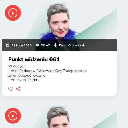
Beata Grabarczyk
21 lipca 2026
56:47
Punkt widzenia 661
W audycji:
- prof. Radosław Rybkowski: Czy Trump próbuje
zmanipulować wybory,
- dr Jakub Gajda:...