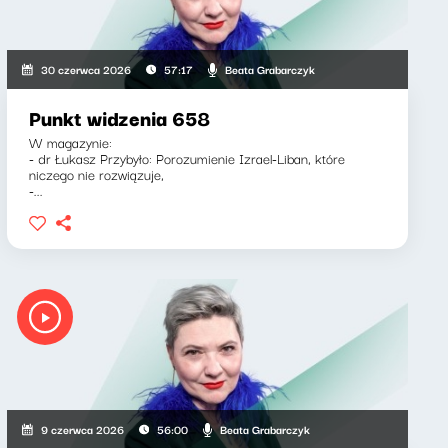
Beata Grabarczyk
30 czerwca 2026
57:17
Punkt widzenia 658
W magazynie:
- dr Łukasz Przybyło: Porozumienie Izrael-Liban, które
niczego nie rozwiązuje,
-...
Beata Grabarczyk
9 czerwca 2026
56:00