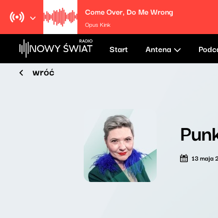
Come Over, Do Me Wrong
Opus Kink
Start
Antena
Podc
wróć
Punk
13 maja 