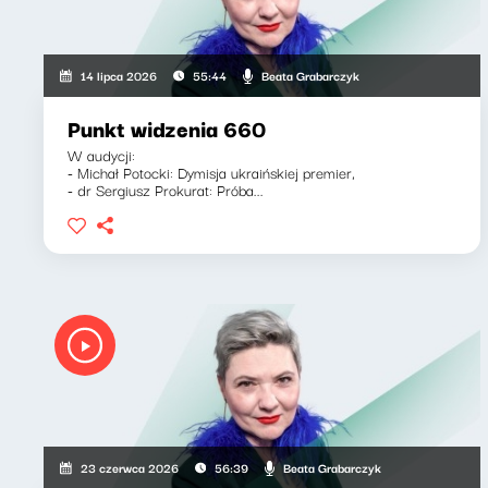
Beata Grabarczyk
14 lipca 2026
55:44
Punkt widzenia 660
W audycji:
- Michał Potocki: Dymisja ukraińskiej premier,
- dr Sergiusz Prokurat: Próba...
Beata Grabarczyk
23 czerwca 2026
56:39