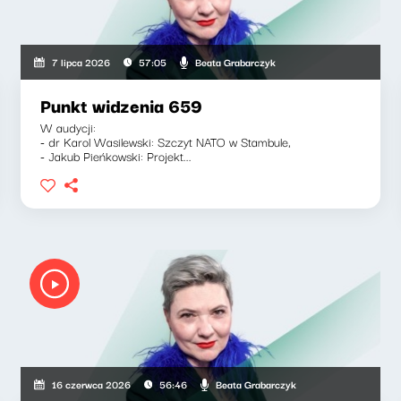
Beata Grabarczyk
7 lipca 2026
57:05
Punkt widzenia 659
W audycji:
- dr Karol Wasilewski: Szczyt NATO w Stambule,
- Jakub Pieńkowski: Projekt...
Beata Grabarczyk
16 czerwca 2026
56:46