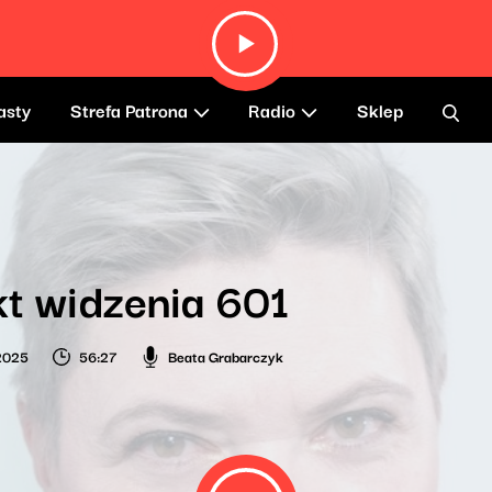
asty
Strefa Patrona
Radio
Sklep
t widzenia 601
2025
56:27
Beata Grabarczyk