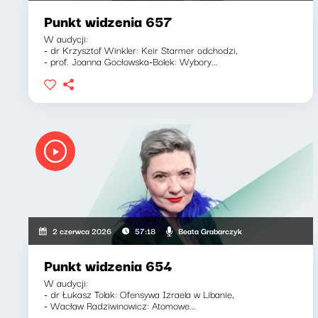
Punkt widzenia 657
W audycji:
- dr Krzysztof Winkler: Keir Starmer odchodzi,
- prof. Joanna Gocłowska-Bolek: Wybory...
Beata Grabarczyk
2 czerwca 2026
57:18
Punkt widzenia 654
W audycji:
- dr Łukasz Tolak: Ofensywa Izraela w Libanie,
- Wacław Radziwinowicz: Atomowe...