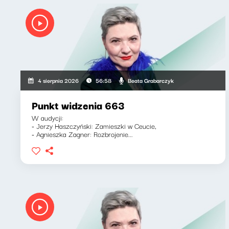
Beata Grabarczyk
4 sierpnia 2026
56:58
Punkt widzenia 663
W audycji:
- Jerzy Haszczyński: Zamieszki w Ceucie,
- Agnieszka Zagner: Rozbrojenie...