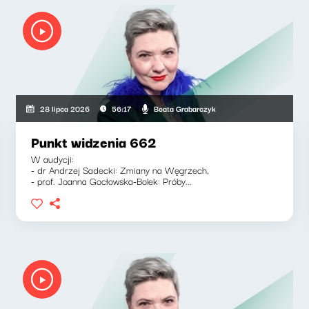
Beata Grabarczyk
28 lipca 2026
56:17
Punkt widzenia 662
W audycji:
- dr Andrzej Sadecki: Zmiany na Węgrzech,
- prof. Joanna Gocłowska-Bolek: Próby...