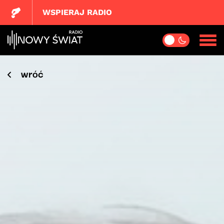
WSPIERAJ RADIO
wróć