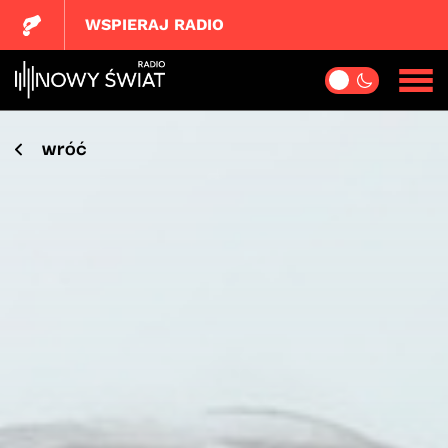
WSPIERAJ RADIO
wróć