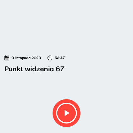
9 listopada 2020
53:47
Punkt widzenia 67