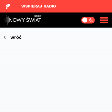
WSPIERAJ RADIO
wróć