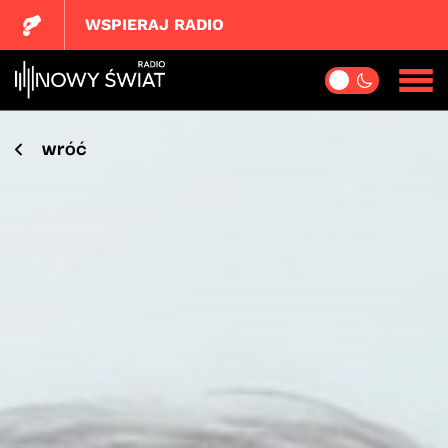
WSPIERAJ RADIO
wróć