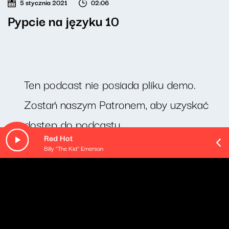
5 stycznia 2021
02:06
Pypcie na języku 10
Ten podcast nie posiada pliku demo.
Zostań naszym Patronem, aby uzyskać
dostęp do podcastu.
Red Hot
Billy "The Kid" Emerson