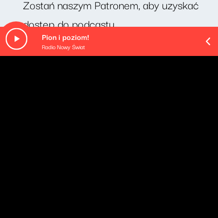
Zostań naszym Patronem, aby uzyskać
dostęp do podcastu.
Pion i poziom!
Radio Nowy Świat
O odcinku
Cotygodniowy felieton Michała Rusinka. Dziś odcinek
pt. "przeprosiny".
Pozostałe odcinki podcastu