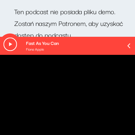
Ten podcast nie posiada pliku demo.
Zostań naszym Patronem, aby uzyskać
dostęp do podcastu.
Fast As You Can
Fiona Apple
O odcinku
Profesor Michał Rusinek prezentuje swój cotygodniowy