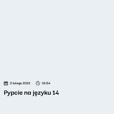
2 lutego 2021
01:54
Pypcie na języku 14