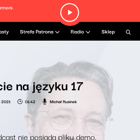
Autumn Leaves (Live at the Berlin Philharmonie, Germany
asty
Strefa Patrona
Radio
Sklep
ie na języku 17
o 2021
01:42
Michał Rusinek
cast nie posiada pliku demo.