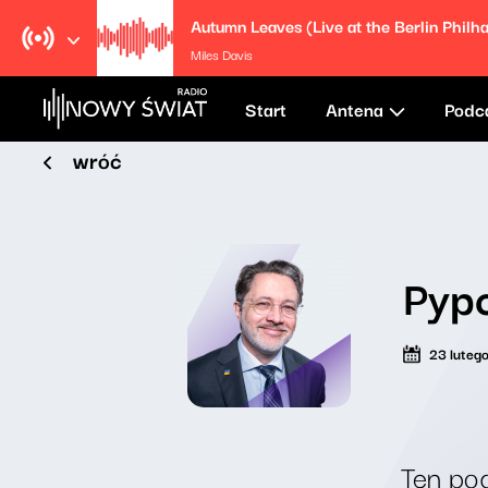
Miles Davis
Start
Antena
Podc
wróć
Pypc
23 luteg
Ten pod