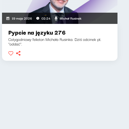
Michał Rusinek
19 maja 2026
02:24
Pypcie na języku 276
Cotygodniowy felieton Michała Rusinka. Dziś odcinek pt.
"oddać".