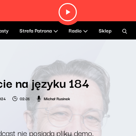
asty
Strefa Patrona
Radio
Sklep
ie na języku 184
2024
02:31
Michał Rusinek
cast nie posiada pliku demo.