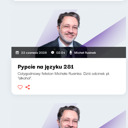
Michał Rusinek
23 czerwca 2026
02:54
Pypcie na języku 281
Cotygodniowy felieton Michała Rusinka. Dziś odcinek pt.
"alkohol".