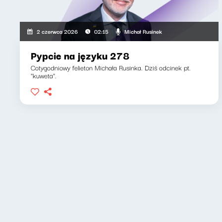
Michał Rusinek
2 czerwca 2026
02:15
Pypcie na języku 278
Cotygodniowy felieton Michała Rusinka. Dziś odcinek pt.
"kuweta".