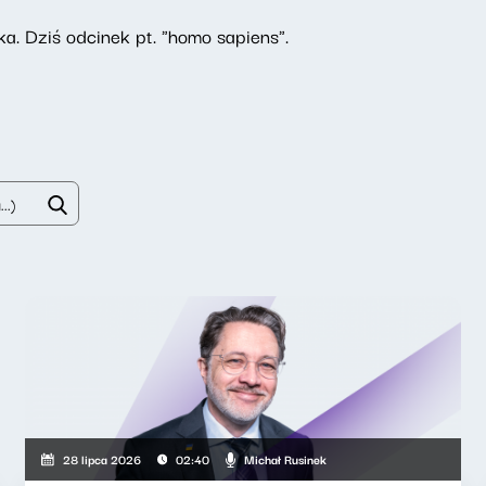
ka. Dziś odcinek pt. "homo sapiens".
Michał Rusinek
28 lipca 2026
02:40