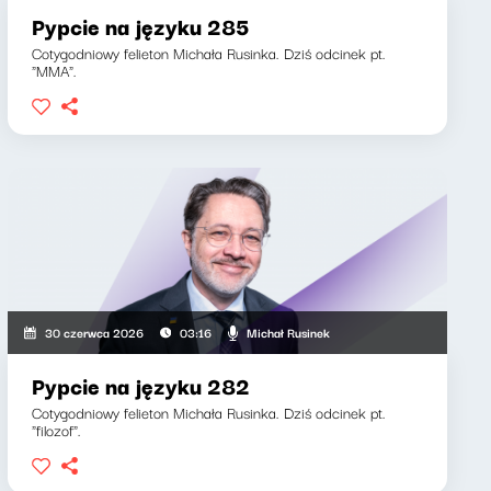
Pypcie na języku 285
Cotygodniowy felieton Michała Rusinka. Dziś odcinek pt.
"MMA".
Michał Rusinek
30 czerwca 2026
03:16
Pypcie na języku 282
Cotygodniowy felieton Michała Rusinka. Dziś odcinek pt.
"filozof".