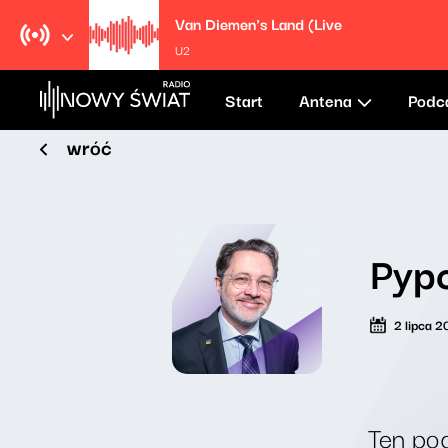
Van Diemen's Land (Live
U2
Start
Antena
Podc
wróć
Pypc
2 lipca 
Ten pod