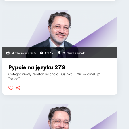
Michał Rusinek
9 czerwca 2026
02:12
Pypcie na języku 279
Cotygodniowy felieton Michała Rusinka. Dziś odcinek pt.
"płuca".