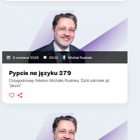
Michał Rusinek
9 czerwca 2026
02:12
Pypcie na języku 279
Cotygodniowy felieton Michała Rusinka. Dziś odcinek pt.
"płuca".