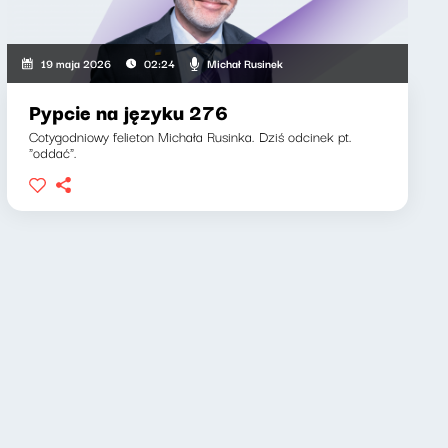
Michał Rusinek
19 maja 2026
02:24
Pypcie na języku 276
Cotygodniowy felieton Michała Rusinka. Dziś odcinek pt.
"oddać".