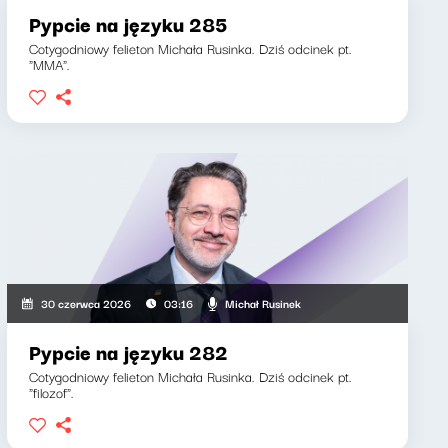
Pypcie na języku 285
Cotygodniowy felieton Michała Rusinka. Dziś odcinek pt.
"MMA".
Michał Rusinek
30 czerwca 2026
03:16
Pypcie na języku 282
Cotygodniowy felieton Michała Rusinka. Dziś odcinek pt.
"filozof".