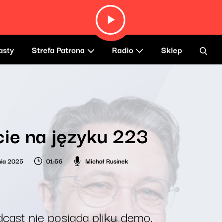
asty
Strefa Patrona
Radio
Sklep
ie na języku 223
nia 2025
01:56
Michał Rusinek
cast nie posiada pliku demo.