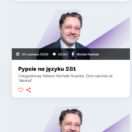
Michał Rusinek
23 czerwca 2026
02:54
Pypcie na języku 281
Cotygodniowy felieton Michała Rusinka. Dziś odcinek pt.
"alkohol".