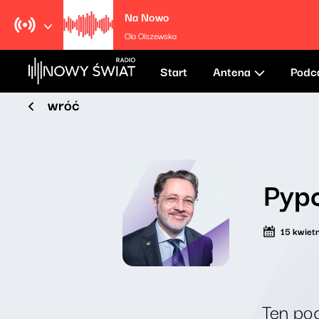
Na Nowo
Ola Olszewska
Start
Antena
Podc
wróć
Pypc
15 kwiet
Ten pod