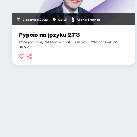
Michał Rusinek
2 czerwca 2026
02:15
Pypcie na języku 278
Cotygodniowy felieton Michała Rusinka. Dziś odcinek pt.
"kuweta".