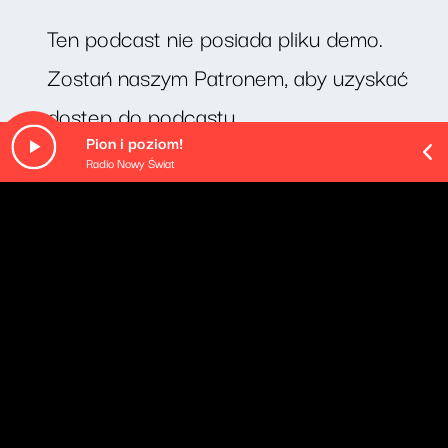
Ten podcast nie posiada pliku demo.
Zostań naszym Patronem, aby uzyskać
dostęp do podcastu.
Pion i poziom!
Radio Nowy Świat
O odcinku
Profesor Michał Rusinek prezentuje swój cotygodniowy