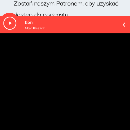
Zostań naszym Patronem, aby uzyskać
dostęp do podcastu.
Eon
Maja Kleszcz
O odcinku
Cotygodniowy felieton Michała Rusinka. Dziś odcinek
pt. "żyleta".
Pozostałe odcinki podcastu