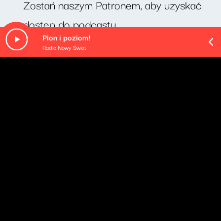
Zostań naszym Patronem, aby uzyskać
dostęp do podcastu.
Pion i poziom!
Radio Nowy Świat
O odcinku
Cotygodniowy felieton Michała Rusinka. Dziś odcinek
pt. "dentysta".
Pozostałe odcinki podcastu